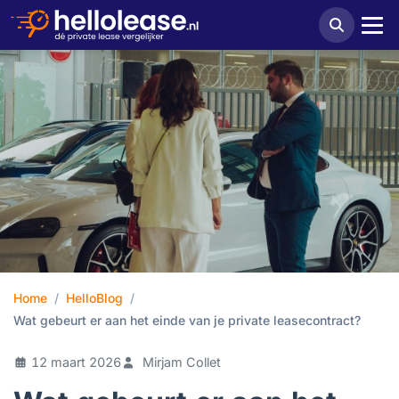
Home
HelloBlog
Wat gebeurt er aan het einde van je private leasecontract?
12 maart 2026
Mirjam Collet