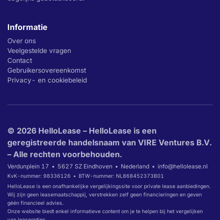
Informatie
Over ons
Veelgestelde vragen
Contact
Gebruikersovereenkomst
Privacy- en cookiebeleid
© 2026 HelloLease – HelloLease is een
geregistreerde handelsnaam van VIRE Ventures B.V.
– Alle rechten voorbehouden.
Verdunplein 17
5627 SZ Eindhoven
Nederland
info@hellolease.nl
KvK-nummer: 98336126
BTW-nummer: NL868452373B01
HelloLease is een onafhankelijke vergelijkingssite voor private lease aanbiedingen.
Wij zijn geen leasemaatschappij, verstrekken zelf geen financieringen en geven
géén financieel advies.
Onze website biedt enkel informatieve content om je te helpen bij het vergelijken
van leaseopties.