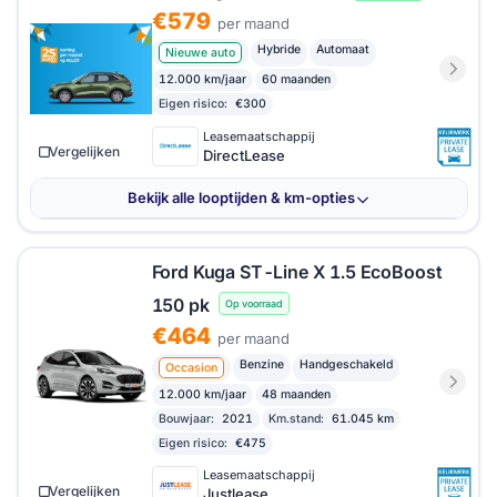
€579
per maand
Hybride
Automaat
Nieuwe auto
12.000 km/jaar
60 maanden
Eigen risico:
€300
Leasemaatschappij
Vergelijken
DirectLease
Bekijk alle looptijden & km-opties
Ford Kuga ST-Line X 1.5 EcoBoost
150 pk
Op voorraad
€464
per maand
Benzine
Handgeschakeld
Occasion
12.000 km/jaar
48 maanden
Bouwjaar:
2021
Km.stand:
61.045 km
Eigen risico:
€475
Leasemaatschappij
Vergelijken
Justlease