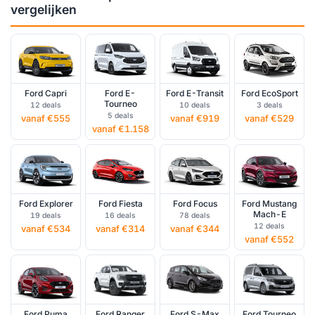
vergelijken
Ford Capri
Ford E-
Ford E-Transit
Ford EcoSport
Tourneo
12 deals
10 deals
3 deals
5 deals
vanaf €555
vanaf €919
vanaf €529
vanaf €1.158
Ford Explorer
Ford Fiesta
Ford Focus
Ford Mustang
Mach-E
19 deals
16 deals
78 deals
12 deals
vanaf €534
vanaf €314
vanaf €344
vanaf €552
Ford Puma
Ford Ranger
Ford S-Max
Ford Tourneo