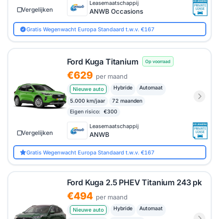
Leasemaatschappij
Vergelijken
ANWB Occasions
Gratis Wegenwacht Europa Standaard t.w.v. €167
Ford Kuga Titanium
Op voorraad
€629
per maand
Hybride
Automaat
Nieuwe auto
5.000 km/jaar
72 maanden
Eigen risico:
€300
Leasemaatschappij
Vergelijken
ANWB
Gratis Wegenwacht Europa Standaard t.w.v. €167
Ford Kuga 2.5 PHEV Titanium 243 pk
€494
per maand
Hybride
Automaat
Nieuwe auto