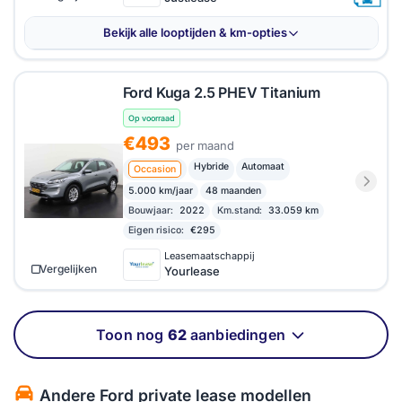
Bekijk alle looptijden & km-opties
Ford Kuga 2.5 PHEV Titanium
Op voorraad
€493
per maand
Hybride
Automaat
Occasion
5.000 km/jaar
48 maanden
Bouwjaar:
2022
Km.stand:
33.059 km
Eigen risico:
€295
Leasemaatschappij
Vergelijken
Yourlease
Toon nog
62
aanbiedingen
Andere Ford private lease modellen