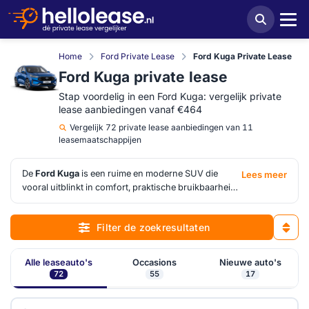
Home
Ford Private Lease
Ford Kuga Private Lease
Ford Kuga private lease
Stap voordelig in een Ford Kuga: vergelijk private
lease aanbiedingen vanaf €464
Vergelijk
72 private lease aanbiedingen van 11
leasemaatschappijen
De
Ford Kuga
is een ruime en moderne SUV die
Lees meer
vooral uitblinkt in comfort, praktische bruikbaarheid
en efficiënte (plug-in) hybride aandrijflijnen. Hij zit
precies in dat middensegment waar veel
Filter de zoekresultaten
gezinsrijders naar zoeken: hoger zitcomfort, een
ruime achterbank en een kofferbak die moeiteloos
het dagelijks gebruik aankan. Via HelloLease bekijk je
Alle leaseauto's
Occasions
Nieuwe auto's
eenvoudig meerdere
Ford Kuga private lease
72
55
17
aanbiedingen naast elkaar, afkomstig van
verschillende leasemaatschappijen. Zo wordt snel