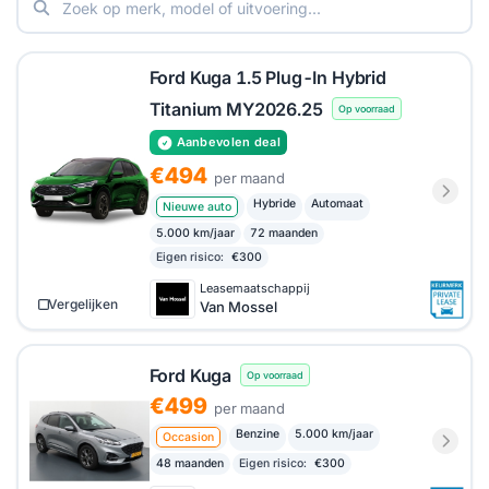
duidelijk welke uitvoering, looptijd en maandprijs
momenteel het meest interessant zijn voor wie deze
SUV wil rijden zonder hem direct te kopen.
Ford Kuga 1.5 Plug-In Hybrid
Titanium MY2026.25
Op voorraad
Aanbevolen deal
€494
per maand
Hybride
Automaat
Nieuwe auto
5.000 km/jaar
72 maanden
Eigen risico:
€300
Leasemaatschappij
Vergelijken
Van Mossel
Ford Kuga
Op voorraad
€499
per maand
Benzine
5.000 km/jaar
Occasion
48 maanden
Eigen risico:
€300