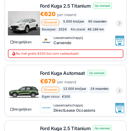
Ford Kuga 2.5 Titanium
Op voorraad
€620
per maand
5.000 km/jaar
60 maanden
Occasion
Bouwjaar:
2024
Km.stand:
46.186 km
Leasemaatschappij
Vergelijken
Carvendo
Nu met gratis €250 bol.com cadeaukaart
Ford Kuga Automaat
Op voorraad
€679
per maand
12.000 km/jaar
24 maanden
Occasion
Eigen risico:
€300
Leasemaatschappij
Vergelijken
DirectLease Occasions
Ford Kuga 2.5 Titanium
Op voorraad