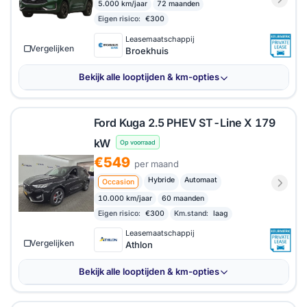
5.000 km/jaar
72 maanden
Eigen risico:
€300
Leasemaatschappij
Vergelijken
Broekhuis
Bekijk alle looptijden & km-opties
Ford Kuga 2.5 PHEV ST-Line X 179
kW
Op voorraad
€549
per maand
Hybride
Automaat
Occasion
10.000 km/jaar
60 maanden
Eigen risico:
€300
Km.stand:
laag
Leasemaatschappij
Vergelijken
Athlon
Bekijk alle looptijden & km-opties