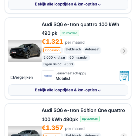
Bekijk alle looptijden & km-opties
Audi SQ6 e-tron quattro 100 kWh
490 pk
Op voorraad
€1.321
per maand
Elektrisch
Automaat
Occasion
5.000 km/jaar
60 maanden
Eigen risico:
€500
Leasemaatschappij
Vergelijken
Mobilist
Bekijk alle looptijden & km-opties
Audi SQ6 e-tron Edition One quattro
100 kWh 490pk
Op voorraad
€1.357
per maand
Elektrisch
Automaat