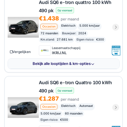
Audi SQ6 e-tron quattro 100 kWh
490 pk
Op voorraad
€1.438
per maand
Elektrisch
5.000 km/jaar
Occasion
72 maanden
Bouwjaar:
2024
Km.stand:
27.681 km
Eigen risico:
€300
Leasemaatschappij
Vergelijken
IKRIJ.NL
Bekijk alle looptijden & km-opties
Audi SQ6 e-tron Quattro 100 kWh
490 pk
Op voorraad
€1.287
per maand
Elektrisch
Automaat
Occasion
5.000 km/jaar
60 maanden
Eigen risico:
€500