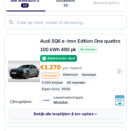
Alle leaseauto's
Occasions
daarmee kopers aan die rijdynamiek en comfort als
Nieuwe auto's
13
13
gelijkwaardige eisen stellen. De tarieven bij
verschillende leasemaatschappijen zijn via
HelloLease eenvoudig te vergelijken.
Audi SQ6 e-tron Edition One quattro
100 kWh 490 pk
Op voorraad
Aanbevolen deal
€1.270
per maand
Elektrisch
Automaat
Occasion
5.000 km/jaar
60 maanden
Eigen risico:
€500
Leasemaatschappij
Vergelijken
Mobilist
Bekijk alle looptijden & km-opties