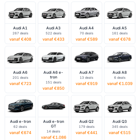
Audi A1
Audi A3
Audi A4
Audi A5
267 deals
522 deals
70 deals
161 deals
vanaf €408
vanaf €433
vanaf €589
vanaf €678
Audi A6
Audi A6 e-
Audi A7
Audi A8
tron
201 deals
13 deals
6 deals
151 deals
vanaf €723
vanaf €919
vanaf €1.039
vanaf €850
Audi e-tron
Audi e-tron
Audi Q2
Audi Q3
GT
62 deals
179 deals
345 deals
14 deals
vanaf €674
vanaf €441
vanaf €515
vanaf €1.086