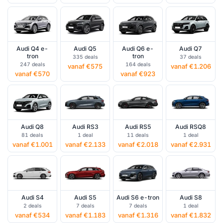
Audi Q4 e-
Audi Q5
Audi Q6 e-
Audi Q7
tron
tron
335 deals
37 deals
247 deals
164 deals
vanaf €575
vanaf €1.206
vanaf €570
vanaf €923
Audi Q8
Audi RS3
Audi RS5
Audi RSQ8
81 deals
1 deal
11 deals
1 deal
vanaf €1.001
vanaf €2.133
vanaf €2.018
vanaf €2.931
Audi S4
Audi S5
Audi S6 e-tron
Audi S8
2 deals
7 deals
7 deals
1 deal
vanaf €534
vanaf €1.183
vanaf €1.316
vanaf €1.832