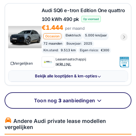
Audi SQ6 e-tron Edition One quattro
100 kWh 490 pk
Op voorraad
€1.444
per maand
Elektrisch
5.000 km/jaar
Occasion
72 maanden
Bouwjaar:
2025
Km.stand:
9.513 km
Eigen risico:
€300
Leasemaatschappij
Vergelijken
IKRIJ.NL
Bekijk alle looptijden & km-opties
Toon nog
3
aanbiedingen
Andere Audi private lease modellen
vergelijken