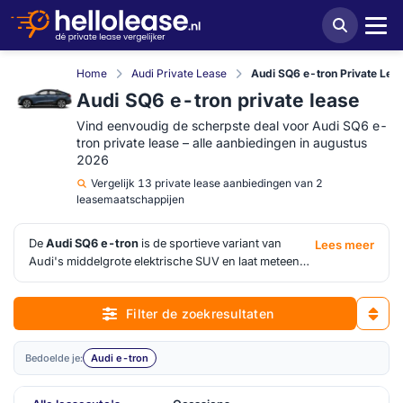
Home
Audi Private Lease
Audi SQ6 e-tron Private Lea
Audi SQ6 e-tron private lease
Vind eenvoudig de scherpste deal voor Audi SQ6 e-
tron private lease – alle aanbiedingen in augustus
2026
Vergelijk
13 private lease aanbiedingen van 2
leasemaatschappijen
De
Audi SQ6 e-tron
is de sportieve variant van
Lees meer
Audi's middelgrote elektrische SUV en laat meteen
zien dat prestatiegerichte elektrische rijders niet
hoeven in te leveren op praktische bruikbaarheid.
Filter de zoekresultaten
Quattro-vierwielaandrijving, een laag zwaartepunt en
een afgewerkt interieur met Audi's digitale cockpit
maken hem tot een overtuigend alternatief voor wie
Bedoelde je:
Audi e-tron
een premium SUV zoekt met een uitgesproken
karakter.
Audi SQ6 e-tron private lease
trekt