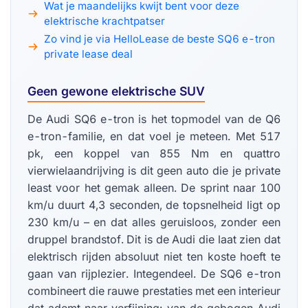
Wat je maandelijks kwijt bent voor deze
elektrische krachtpatser
Zo vind je via HelloLease de beste SQ6 e-tron
private lease deal
Geen gewone elektrische SUV
De Audi SQ6 e-tron is het topmodel van de Q6
e-tron-familie, en dat voel je meteen. Met 517
pk, een koppel van 855 Nm en quattro
vierwielaandrijving is dit geen auto die je private
least voor het gemak alleen. De sprint naar 100
km/u duurt 4,3 seconden, de topsnelheid ligt op
230 km/u – en dat alles geruisloos, zonder een
druppel brandstof. Dit is de Audi die laat zien dat
elektrisch rijden absoluut niet ten koste hoeft te
gaan van rijplezier. Integendeel. De SQ6 e-tron
combineert die rauwe prestaties met een interieur
dat ademt naar verfijning: van de gebogen Audi