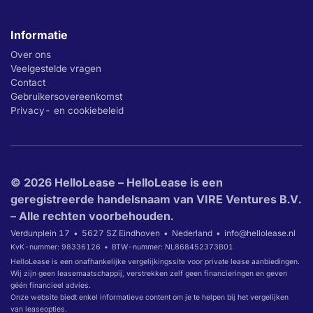
Informatie
Over ons
Veelgestelde vragen
Contact
Gebruikersovereenkomst
Privacy- en cookiebeleid
© 2026 HelloLease – HelloLease is een
geregistreerde handelsnaam van VIRE Ventures B.V.
– Alle rechten voorbehouden.
Verdunplein 17
5627 SZ Eindhoven
Nederland
info@hellolease.nl
KvK-nummer: 98336126
BTW-nummer: NL868452373B01
HelloLease is een onafhankelijke vergelijkingssite voor private lease aanbiedingen.
Wij zijn geen leasemaatschappij, verstrekken zelf geen financieringen en geven
géén financieel advies.
Onze website biedt enkel informatieve content om je te helpen bij het vergelijken
van leaseopties.