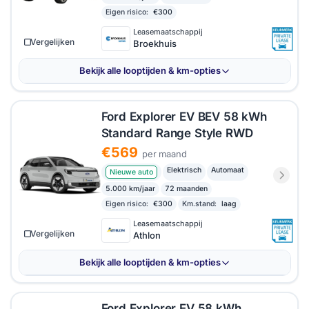
Eigen risico:
€300
Leasemaatschappij
Vergelijken
Broekhuis
Bekijk alle looptijden & km-opties
Ford Explorer EV BEV 58 kWh
Standard Range Style RWD
€569
per maand
Elektrisch
Automaat
Nieuwe auto
5.000 km/jaar
72 maanden
Eigen risico:
€300
Km.stand:
laag
Leasemaatschappij
Vergelijken
Athlon
Bekijk alle looptijden & km-opties
Ford Explorer EV 58 kWh