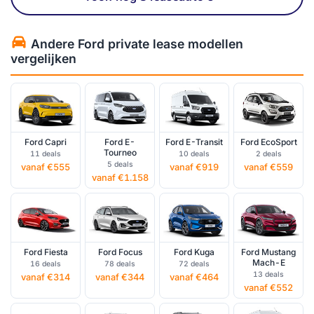
Andere Ford private lease modellen
vergelijken
Ford Capri
Ford E-
Ford E-Transit
Ford EcoSport
Tourneo
11 deals
10 deals
2 deals
5 deals
vanaf €555
vanaf €919
vanaf €559
vanaf €1.158
Ford Fiesta
Ford Focus
Ford Kuga
Ford Mustang
Mach-E
16 deals
78 deals
72 deals
13 deals
vanaf €314
vanaf €344
vanaf €464
vanaf €552