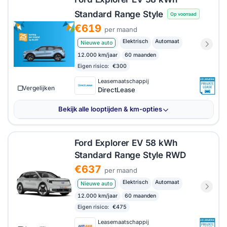
Standard Range Style
Op voorraad
€619
per maand
Elektrisch
Automaat
Nieuwe auto
12.000 km/jaar
60 maanden
Eigen risico:
€300
Leasemaatschappij
Vergelijken
DirectLease
Bekijk alle looptijden & km-opties
Ford Explorer EV 58 kWh
Standard Range Style RWD
€637
per maand
Elektrisch
Automaat
Nieuwe auto
12.000 km/jaar
60 maanden
Eigen risico:
€475
Leasemaatschappij