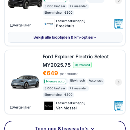
5.000 km/jaar
72 maanden
Eigen risico:
€300
Leasemaatschappij
Vergelijken
Broekhuis
Bekijk alle looptijden & km-opties
Ford Explorer Electric Select
MY2025.75
Op voorraad
€649
per maand
Elektrisch
Automaat
Nieuwe auto
5.000 km/jaar
72 maanden
Eigen risico:
€300
Leasemaatschappij
Vergelijken
Van Mossel
Toon nog
8
leaseauto's