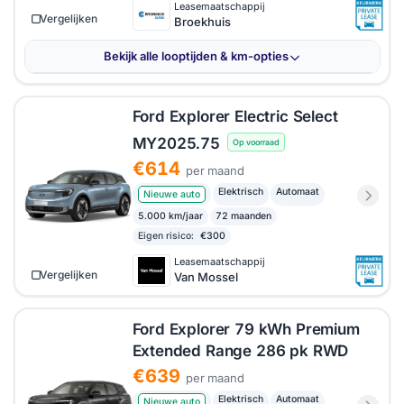
Leasemaatschappij
Vergelijken
Broekhuis
Bekijk alle looptijden & km-opties
Ford Explorer Electric Select
MY2025.75
Op voorraad
€614
per maand
Elektrisch
Automaat
Nieuwe auto
5.000 km/jaar
72 maanden
Eigen risico:
€300
Leasemaatschappij
Vergelijken
Van Mossel
Ford Explorer 79 kWh Premium
Extended Range 286 pk RWD
€639
per maand
Elektrisch
Automaat
Nieuwe auto