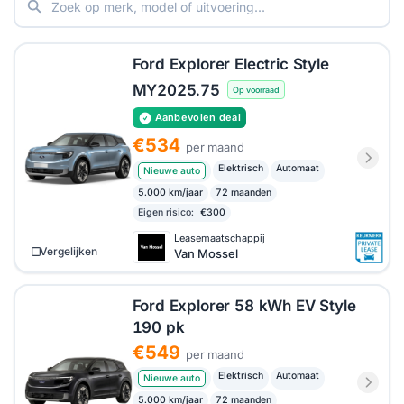
Ford Explorer Electric Style
MY2025.75
Op voorraad
Aanbevolen deal
€534
per maand
Elektrisch
Automaat
Nieuwe auto
5.000 km/jaar
72 maanden
Eigen risico:
€300
Leasemaatschappij
Vergelijken
Van Mossel
Ford Explorer 58 kWh EV Style
190 pk
€549
per maand
Elektrisch
Automaat
Nieuwe auto
5.000 km/jaar
72 maanden