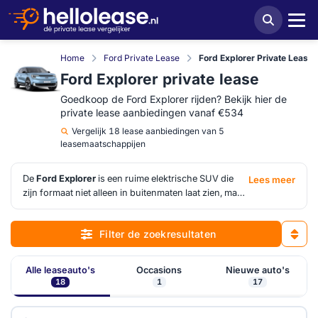
Home
Ford Private Lease
Ford Explorer Private Lease
Ford Explorer private lease
Goedkoop de Ford Explorer rijden? Bekijk hier de
private lease aanbiedingen vanaf €534
Vergelijk
18 lease aanbiedingen van 5
leasemaatschappijen
De
Ford Explorer
is een ruime elektrische SUV die
Lees meer
zijn formaat niet alleen in buitenmaten laat zien, maar
ook in comfort en volwassen weggedrag. Hij is
duidelijk gericht op gezinnen en veelrijders die graag
Filter de zoekresultaten
hoog zitten, maar geen logge auto willen rijden. Bij
Ford Explorer private lease
draait het verschil vaak
om meer dan alleen de vanafprijs. HelloLease brengt
Alle leaseauto's
Occasions
Nieuwe auto's
de aanbiedingen zo samen dat je in één oogopslag
18
1
17
ziet waar looptijd, kilometrage en uitrusting
samenkomen in een interessante deal.