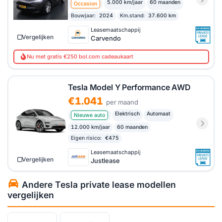
5.000 km/jaar
60 maanden
Occasion
Bouwjaar:
2024
Km.stand:
37.600 km
Leasemaatschappij
Vergelijken
Carvendo
Nu met gratis €250 bol.com cadeaukaart
Tesla Model Y Performance AWD
€1.041
per maand
Elektrisch
Automaat
Nieuwe auto
12.000 km/jaar
60 maanden
Eigen risico:
€475
Leasemaatschappij
Vergelijken
Justlease
Andere Tesla private lease modellen
vergelijken