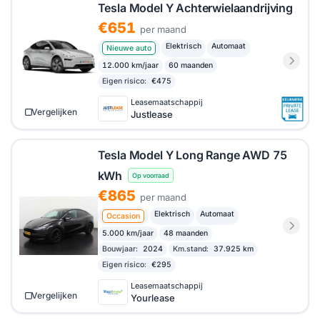
Tesla Model Y Achterwielaandrijving
€651
per maand
Elektrisch
Automaat
Nieuwe auto
12.000 km/jaar
60 maanden
Eigen risico:
€475
Leasemaatschappij
Vergelijken
Justlease
Tesla Model Y Long Range AWD 75
kWh
Op voorraad
€865
per maand
Elektrisch
Automaat
Occasion
5.000 km/jaar
48 maanden
Bouwjaar:
2024
Km.stand:
37.925 km
Eigen risico:
€295
Leasemaatschappij
Vergelijken
Yourlease