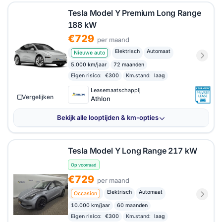
Tesla Model Y Premium Long Range
188 kW
€729
per maand
Elektrisch
Automaat
Nieuwe auto
5.000 km/jaar
72 maanden
Eigen risico:
€300
Km.stand:
laag
Leasemaatschappij
Vergelijken
Athlon
Bekijk alle looptijden & km-opties
Tesla Model Y Long Range 217 kW
Op voorraad
€729
per maand
Elektrisch
Automaat
Occasion
10.000 km/jaar
60 maanden
Eigen risico:
€300
Km.stand:
laag