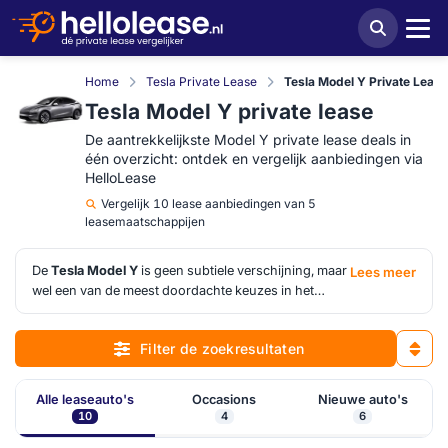
Home
Tesla Private Lease
Tesla Model Y Private Lease
Tesla Model Y private lease
De aantrekkelijkste Model Y private lease deals in
één overzicht: ontdek en vergelijk aanbiedingen via
HelloLease
Vergelijk
10 lease aanbiedingen van 5
leasemaatschappijen
De
Tesla Model Y
is geen subtiele verschijning, maar
Lees meer
wel een van de meest doordachte keuzes in het
elektrische SUV-segment. Hij combineert veel
interieurruimte met een efficiënte aandrijflijn en een
Filter de zoekresultaten
gebruikservaring die sterk door software wordt
bepaald, iets waar traditionele concurrenten nog
altijd anders in zitten. Dat maakt hem aantrekkelijk
Alle leaseauto's
Occasions
Nieuwe auto's
voor rijders die functionaliteit net zo zwaar laten
10
4
6
wegen als actieradius en prestaties.
Tesla Model Y