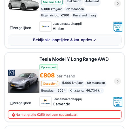
Elektrisch
Automaat
Nieuwe auto
5.000 km/jaar
72 maanden
Eigen risico:
€300
Km.stand:
laag
Leasemaatschappij
Vergelijken
Athlon
Bekijk alle looptijden & km-opties
Tesla Model Y Long Range AWD
Op voorraad
€808
per maand
5.000 km/jaar
60 maanden
Occasion
Bouwjaar:
2024
Km.stand:
46.734 km
Leasemaatschappij
Vergelijken
Carvendo
Nu met gratis €250 bol.com cadeaukaart