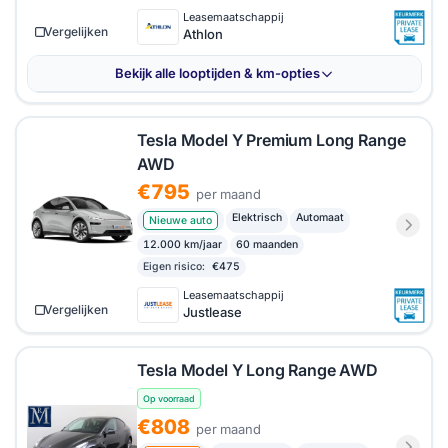
Leasemaatschappij
Vergelijken
Athlon
Bekijk alle looptijden & km-opties
Tesla Model Y Premium Long Range
AWD
€795
per maand
Elektrisch
Automaat
Nieuwe auto
12.000 km/jaar
60 maanden
Eigen risico:
€475
Leasemaatschappij
Vergelijken
Justlease
Tesla Model Y Long Range AWD
Op voorraad
€808
per maand