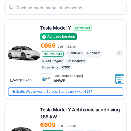
private lease
vergelijken via HelloLease maakt
gemakkelijk duidelijk welke aanbiedingen écht goed
zijn zodra je verder kijkt dan alleen het maandbedrag.
Tesla Model Y
Op voorraad
Aanbevolen deal
€659
per maand
Elektrisch
Automaat
Nieuwe auto
5.000 km/jaar
72 maanden
Eigen risico:
€300
Leasemaatschappij
Vergelijken
ANWB
Gratis Wegenwacht Europa Standaard t.w.v. €167
Tesla Model Y Achterwielaandrijving
188 kW
€609
per maand