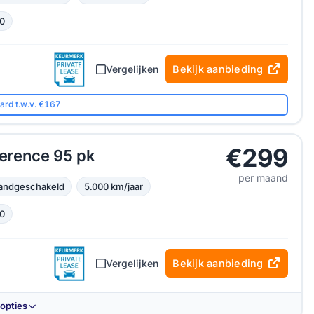
0
Vergelijken
Bekijk aanbieding
ard t.w.v. €167
€299
ference 95 pk
per maand
andgeschakeld
5.000 km/jaar
0
Vergelijken
Bekijk aanbieding
-opties