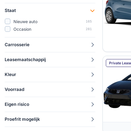
30.000 km
390
35.000 km
34
Staat
Nieuwe auto
165
Occasion
281
Carrosserie
Leasemaatschappij
Private Leas
Kleur
Voorraad
Eigen risico
Proefrit mogelijk