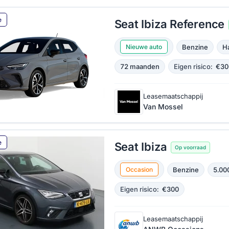
e
Seat Ibiza Reference
Benzine
H
Nieuwe auto
72 maanden
Eigen risico:
€30
Leasemaatschappij
Van Mossel
e
Seat Ibiza
Op voorraad
Benzine
5.00
Occasion
Eigen risico:
€300
Leasemaatschappij