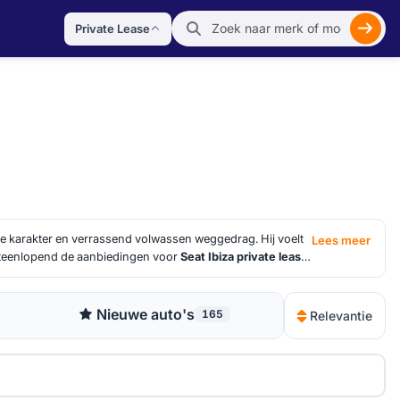
Private Lease
Zoek
re karakter en verrassend volwassen weggedrag. Hij voelt
Lees meer
 uiteenlopend de aanbiedingen voor
Seat Ibiza private lease
akt het verschil tussen "gewoon rijden" en nét dat beetje
Nieuwe auto's
165
Relevantie