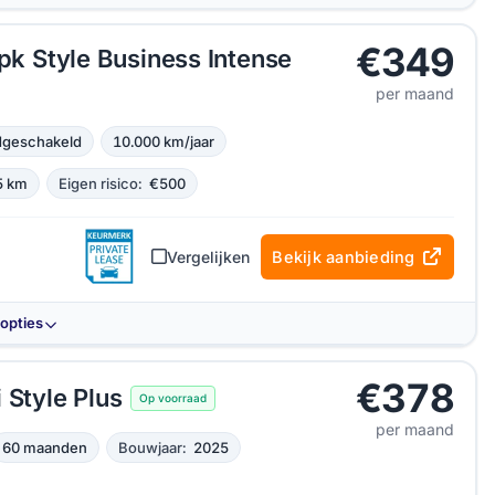
€349
 pk Style Business Intense
per maand
geschakeld
10.000 km/jaar
5 km
Eigen risico:
€500
Vergelijken
Bekijk aanbieding
-opties
€378
 Style Plus
Op voorraad
per maand
60 maanden
Bouwjaar:
2025