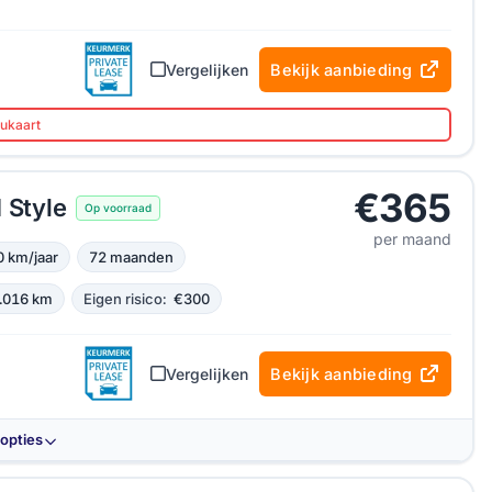
Vergelijken
Bekijk aanbieding
aukaart
€365
 Style
Op voorraad
per maand
0 km/jaar
72 maanden
.016 km
Eigen risico:
€300
Vergelijken
Bekijk aanbieding
-opties