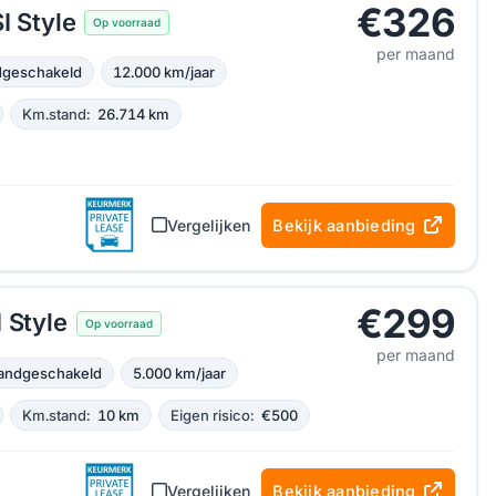
€326
I Style
Op voorraad
per maand
geschakeld
12.000 km/jaar
Km.stand:
26.714 km
Vergelijken
Bekijk aanbieding
€299
 Style
Op voorraad
per maand
andgeschakeld
5.000 km/jaar
Km.stand:
10 km
Eigen risico:
€500
Vergelijken
Bekijk aanbieding