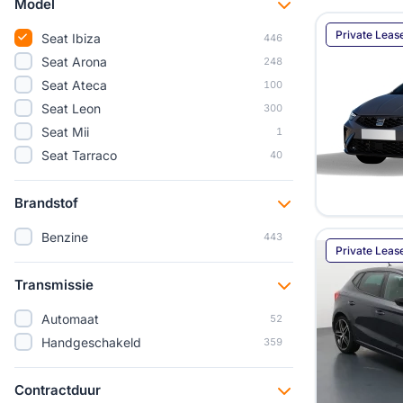
Model
Private Leas
Seat Ibiza
446
Seat Arona
248
Seat Ateca
100
Seat Leon
300
Seat Mii
1
Seat Tarraco
40
Brandstof
Benzine
443
Private Leas
Transmissie
Automaat
52
Handgeschakeld
359
Contractduur