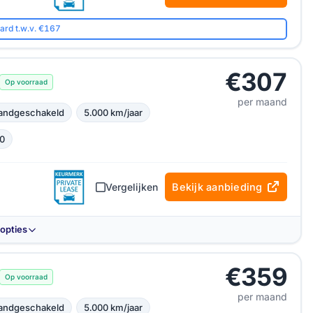
ard t.w.v. €167
€307
Op voorraad
per maand
andgeschakeld
5.000 km/jaar
0
Vergelijken
Bekijk aanbieding
-opties
€359
Op voorraad
per maand
andgeschakeld
5.000 km/jaar