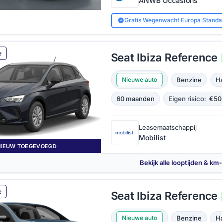
ANWB Occasions
Gratis Wegenwacht Europa Standa
e
Seat Ibiza Reference
Benzine
H
Nieuwe auto
60 maanden
Eigen risico:
€50
Leasemaatschappij
Mobilist
NIEUW TOEGEVOEGD
Bekijk alle looptijden & km
e
Seat Ibiza Reference
Benzine
H
Nieuwe auto