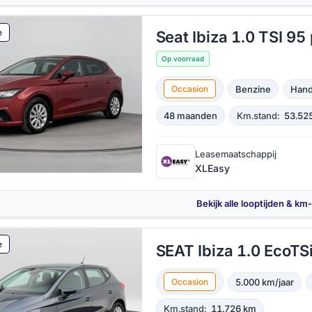
e
Seat Ibiza 1.0 TSI 95
Op voorraad
Benzine
Hand
Occasion
48 maanden
Km.stand:
53.52
Leasemaatschappij
XLEasy
Bekijk alle looptijden & km
e
SEAT Ibiza 1.0 EcoTSi
5.000 km/jaar
Occasion
Km.stand:
11.726 km