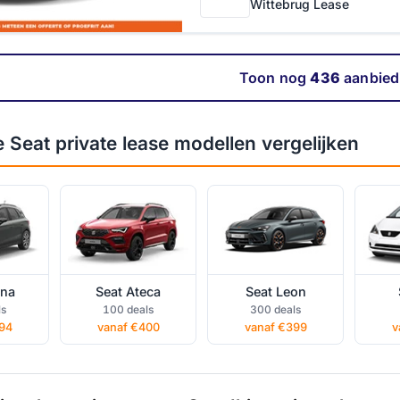
Wittebrug Lease
Toon nog
436
aanbied
rivate
Seat Ateca private
Seat Leon private
Seat
Seat private lease modellen vergelijken
lease
lease
ona
Seat Ateca
Seat Leon
ls
100 deals
300 deals
94
vanaf €400
vanaf €399
v