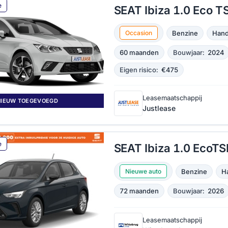
e
SEAT Ibiza 1.0 Eco TS
Benzine
Hand
Occasion
60 maanden
Bouwjaar:
2024
Eigen risico:
€475
Leasemaatschappij
NIEUW TOEGEVOEGD
Justlease
e
SEAT Ibiza 1.0 EcoTSI
Benzine
H
Nieuwe auto
72 maanden
Bouwjaar:
2026
Leasemaatschappij