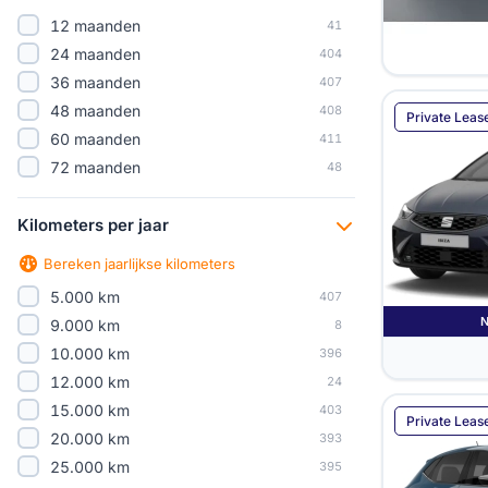
12 maanden
41
24 maanden
404
36 maanden
407
48 maanden
408
Private Leas
60 maanden
411
72 maanden
48
Kilometers per jaar
Bereken jaarlijkse kilometers
5.000 km
407
9.000 km
8
10.000 km
396
12.000 km
24
15.000 km
403
Private Leas
20.000 km
393
25.000 km
395