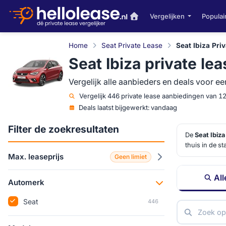
Vergelijken
Populai
Home
Seat Private Lease
Seat Ibiza Pri
Seat Ibiza private lea
Vergelijk alle aanbieders en deals voor ee
Vergelijk
446 private lease aanbiedingen van 1
Deals laatst bijgewerkt:
vandaag
Filter de zoekresultaten
De
Seat Ibiza
thuis in de s
kunnen zijn, 
Max. leaseprijs
Geen limiet
extra comfort 
All
Automerk
Seat
446