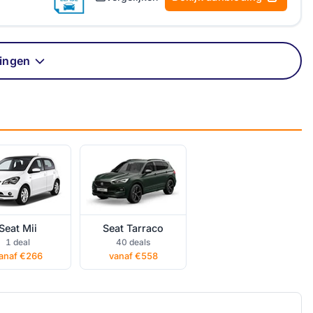
ingen
 Mii private
Seat Tarraco
lease
private lease
Seat Mii
Seat Tarraco
1 deal
40 deals
anaf €266
vanaf €558