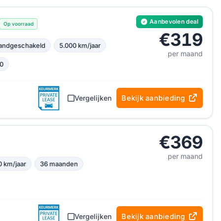
Aanbevolen deal
Op voorraad
€319
andgeschakeld
5.000 km/jaar
per maand
0
Vergelijken
Bekijk aanbieding
€369
per maand
0 km/jaar
36 maanden
Vergelijken
Bekijk aanbieding