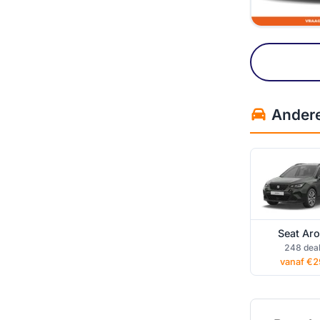
Seat Arona p
Andere 
lease
Seat Ar
248 dea
vanaf €2