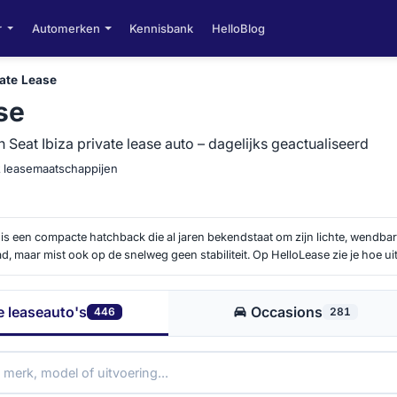
r
Automerken
Kennisbank
HelloBlog
vate Lease
se
n Seat Ibiza private lease auto – dagelijks geactualiseerd
2 leasemaatschappijen
is een compacte hatchback die al jaren bekendstaat om zijn lichte, wendba
tad, maar mist ook op de snelweg geen stabiliteit. Op HelloLease zie je hoe
van scherp geprijsde instapversies tot rijker uitgeruste uitvoeringen. Dat ma
een stuk inzichtelijker.
e leaseauto's
Occasions
446
281