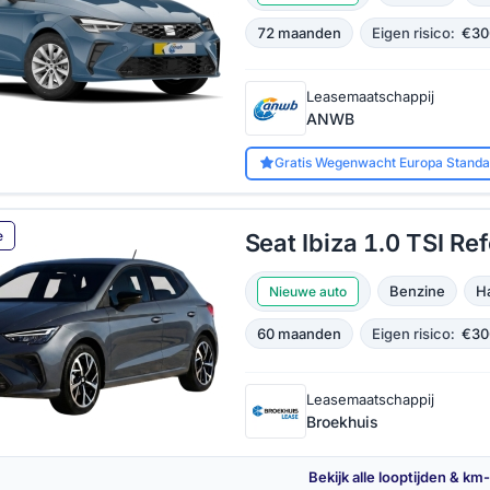
72 maanden
Eigen risico:
€30
Leasemaatschappij
ANWB
Gratis Wegenwacht Europa Standa
e
Seat Ibiza 1.0 TSI Re
Benzine
H
Nieuwe auto
60 maanden
Eigen risico:
€30
Leasemaatschappij
Broekhuis
Bekijk alle looptijden & km