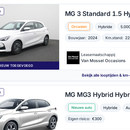
e
MG 3 Standard 1.5 H
Hybride
5.000
Occasion
Bouwjaar:
2024
Km.stand:
22
Leasemaatschappij
Van Mossel Occasions
NIEUW TOEGEVOEGD
Bekijk alle looptijden & km
e
MG MG3 Hybrid Hybr
Hybride
Au
Nieuwe auto
Eigen risico:
€300