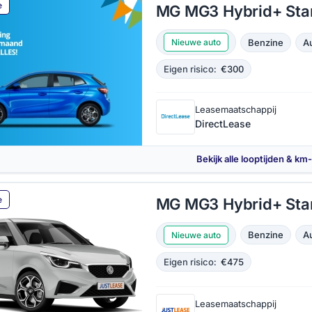
e
MG MG3 Hybrid+ Sta
Benzine
A
Nieuwe auto
Eigen risico:
€300
Leasemaatschappij
DirectLease
Bekijk alle looptijden & km
e
MG MG3 Hybrid+ Sta
Benzine
A
Nieuwe auto
Eigen risico:
€475
Leasemaatschappij