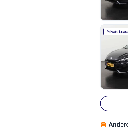
Private Leas
Andere
MG 4 private