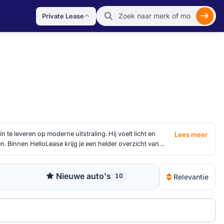
Private Lease
Zoek
 te leveren op moderne uitstraling. Hij voelt licht en
Lees meer
n. Binnen HelloLease krijg je een helder overzicht van
igen voorwaarden en prijsopbouw hanteren. Juist dat
uto, maar in het contract eromheen.
Nieuwe auto's
10
Relevantie