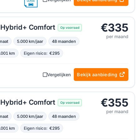
€335
Hybrid+ Comfort
Op voorraad
per maand
maat
5.000 km/jaar
48 maanden
.001 km
Eigen risico:
€295
Vergelijken
Bekijk aanbieding
€355
Hybrid+ Comfort
Op voorraad
per maand
maat
5.000 km/jaar
48 maanden
.001 km
Eigen risico:
€295