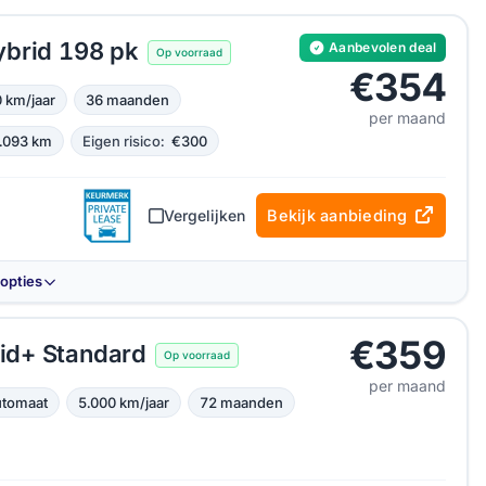
ybrid 198 pk
Aanbevolen deal
Op voorraad
€354
 km/jaar
36 maanden
per maand
.093 km
Eigen risico:
€300
Vergelijken
Bekijk aanbieding
-opties
€359
id+ Standard
Op voorraad
per maand
tomaat
5.000 km/jaar
72 maanden