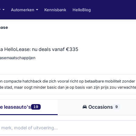
r
Automerken
Kennisbank
HelloBlog
ease
ia HelloLease: nu deals vanaf €335
leasemaatschappijen
n compacte hatchback die zich vooral richt op betaalbare mobiliteit zonder in
e stad, maar oogt minder basic dan je op basis van zijn prijs zou verwachte
private lease
deals, afkomstig van verschillende aanbieders die elk hun e
t vergelijken interessant, want bij dit model zit de nuance vaak niet in de a
le leaseauto's
Occasions
19
9