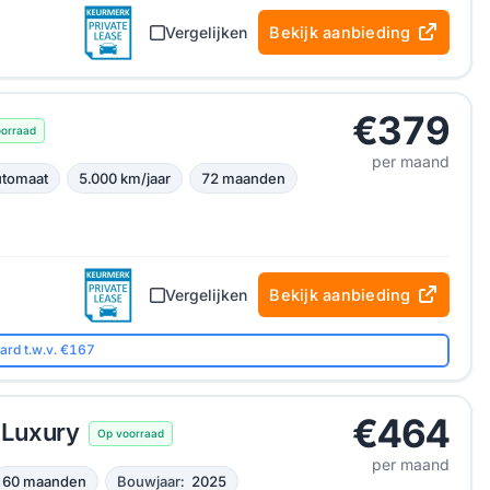
Vergelijken
Bekijk aanbieding
€379
oorraad
per maand
tomaat
5.000 km/jaar
72 maanden
Vergelijken
Bekijk aanbieding
ard t.w.v. €167
€464
 Luxury
Op voorraad
per maand
60 maanden
Bouwjaar:
2025