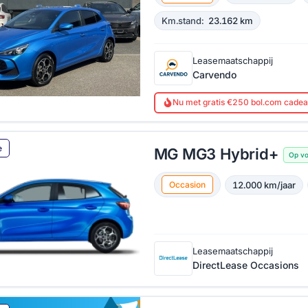
Km.stand:
23.162 km
Leasemaatschappij
Carvendo
Nu met gratis €250 bol.com cade
e
MG MG3 Hybrid+
Op v
12.000 km/jaar
Occasion
Leasemaatschappij
DirectLease Occasions