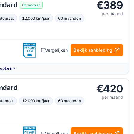
€389
ndard
Op voorraad
per maand
utomaat
12.000 km/jaar
60 maanden
Vergelijken
Bekijk aanbieding
-opties
€420
ndard
per maand
utomaat
12.000 km/jaar
60 maanden
Vergelijken
Bekijk aanbieding