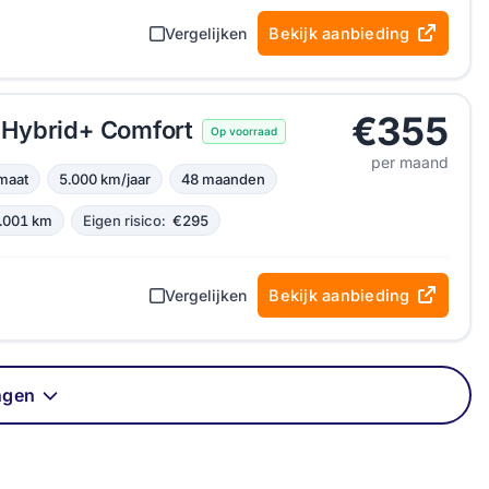
Vergelijken
Bekijk aanbieding
€355
Hybrid+ Comfort
Op voorraad
per maand
maat
5.000 km/jaar
48 maanden
.001 km
Eigen risico:
€295
Vergelijken
Bekijk aanbieding
ngen
HS private
MG S5 private
MG S6 private
lease
lease
lease