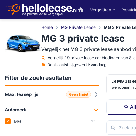
Vergelijken
Populai
Home
MG Private Lease
MG 3 Private L
MG 3 private lease
Vergelijk het MG 3 private lease aanbod v
Vergelijk
19 private lease aanbiedingen van 8 
Deals laatst bijgewerkt:
vandaag
Filter de zoekresultaten
De
MG 3
is ee
wendbaar in d
actuele
MG 3 
Max. leaseprijs
Geen limiet
verschil maak
Al
Automerk
MG
19