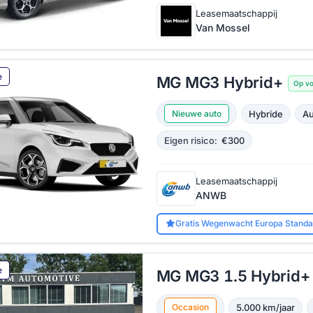
Leasemaatschappij
Van Mossel
e
MG MG3 Hybrid+
Op v
Hybride
Au
Nieuwe auto
Eigen risico:
€300
Leasemaatschappij
ANWB
Gratis Wegenwacht Europa Standa
e
MG MG3 1.5 Hybrid+
5.000 km/jaar
Occasion