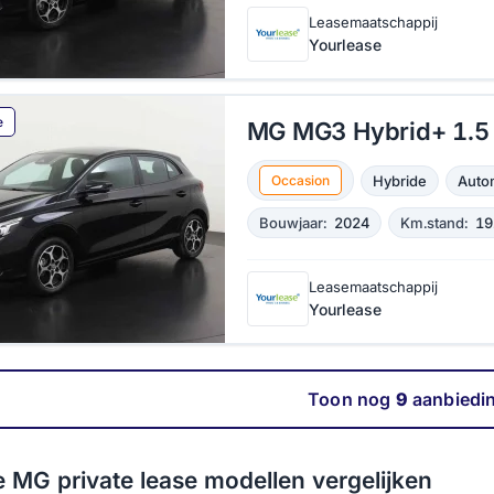
Leasemaatschappij
Yourlease
e
MG MG3 Hybrid+ 1.5 
Hybride
Auto
Occasion
Bouwjaar:
2024
Km.stand:
19
Leasemaatschappij
Yourlease
Toon nog
9
aanbiedi
MG Cyberster
MG EHS private
MG 
 MG private lease modellen vergelijken
 lease
private lease
lease