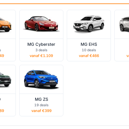
MG Cyberster
MG EHS
vate
MG ZS private
s
3 deals
10 deals
lease
49
vanaf €1.109
vanaf €466
v
9
MG ZS
19 deals
89
vanaf €399