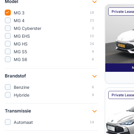
Model
Private Leas
MG 3
19
MG 4
23
MG Cyberster
3
MG EHS
10
MG HS
24
MG S5
9
MG S6
6
MG S9
4
MG ZS
19
Brandstof
Benzine
6
Hybride
Private Leas
9
Transmissie
Automaat
14