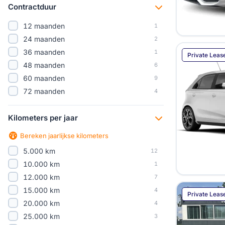
Contractduur
12 maanden
1
24 maanden
2
36 maanden
1
Private Leas
48 maanden
6
60 maanden
9
72 maanden
4
Kilometers per jaar
Bereken jaarlijkse kilometers
5.000 km
12
10.000 km
1
12.000 km
7
15.000 km
4
Private Leas
20.000 km
4
25.000 km
3