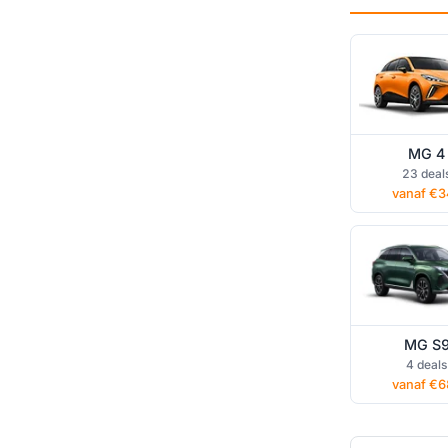
MG 4
MG S9 pri
23 deal
lease
vanaf €3
MG S
4 deals
vanaf €6