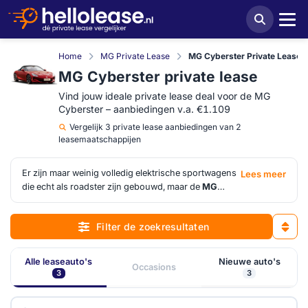
Home
MG Private Lease
MG Cyberster Private Lease
MG Cyberster private lease
Vind jouw ideale private lease deal voor de MG
Cyberster – aanbiedingen v.a. €1.109
Vergelijk
3 private lease aanbiedingen van 2
leasemaatschappijen
Er zijn maar weinig volledig elektrische sportwagens
Lees meer
die echt als roadster zijn gebouwd, maar de
MG
Cyberster
is er een. Deze tweezitter met afneembaar
dak markeert een koerswijziging voor MG: van
Filter de zoekresultaten
betaalbare alledaagse EV's naar een auto die
rijplezier centraal stelt. De vormgeving verwijst naar
de klassieke MG-roadsters maar vertaalt dat erfgoed
Alle leaseauto's
Nieuwe auto's
Occasions
in een modern, uitgesproken design. De prestaties
3
3
zijn serieus te nemen en de rijeigenschappen zijn
afgestemd op mensen die daadwerkelijk willen rijden.