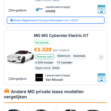
Leasemaatschappij
Vergelijken
ANWB
Gratis Wegenwacht Europa Standaard t.w.v. €167
MG MG Cyberster Electric GT
Op voorraad
€1.329
per maand
Elektrisch
Automaat
Nieuwe auto
5.000 km/jaar
72 maanden
Eigen risico:
€300
Leasemaatschappij
Vergelijken
Van Mossel
Andere MG private lease modellen
vergelijken