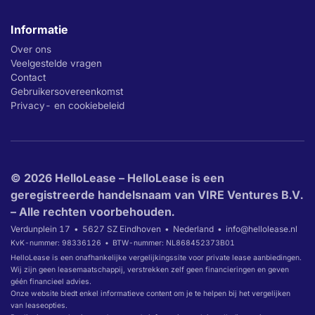
Informatie
Over ons
Veelgestelde vragen
Contact
Gebruikersovereenkomst
Privacy- en cookiebeleid
© 2026 HelloLease – HelloLease is een
geregistreerde handelsnaam van VIRE Ventures B.V.
– Alle rechten voorbehouden.
Verdunplein 17
5627 SZ Eindhoven
Nederland
info@hellolease.nl
KvK-nummer: 98336126
BTW-nummer: NL868452373B01
HelloLease is een onafhankelijke vergelijkingssite voor private lease aanbiedingen.
Wij zijn geen leasemaatschappij, verstrekken zelf geen financieringen en geven
géén financieel advies.
Onze website biedt enkel informatieve content om je te helpen bij het vergelijken
van leaseopties.