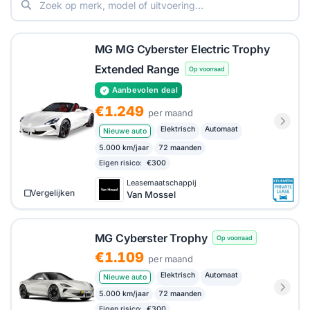
Wie
MG Cyberster private lease
overweegt, bevindt
zich in een niche die weinig elektrische alternatieven
kent. Via HelloLease zijn de tarieven per
leasemaatschappij te vergelijken.
MG MG Cyberster Electric Trophy
Extended Range
Op voorraad
Aanbevolen deal
€1.249
per maand
Elektrisch
Automaat
Nieuwe auto
5.000 km/jaar
72 maanden
Eigen risico:
€300
Leasemaatschappij
Vergelijken
Van Mossel
MG Cyberster Trophy
Op voorraad
€1.109
per maand
Elektrisch
Automaat
Nieuwe auto
5.000 km/jaar
72 maanden
Eigen risico:
€300