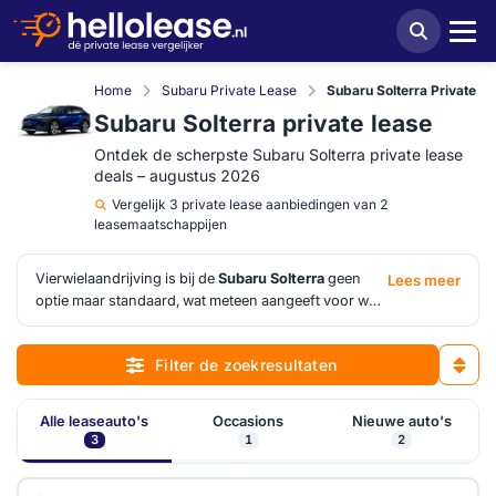
Home
Subaru Private Lease
Subaru Solterra Private L
Subaru Solterra private lease
Ontdek de scherpste Subaru Solterra private lease
deals – augustus 2026
Vergelijk
3 private lease aanbiedingen van 2
leasemaatschappijen
Vierwielaandrijving is bij de
Subaru Solterra
geen
Lees meer
optie maar standaard, wat meteen aangeeft voor welk
type rijder deze elektrische SUV bedoeld is. Subaru
en Toyota ontwikkelden hem samen, maar de Solterra
Filter de zoekresultaten
heeft een eigen karakter: robuust, praktisch en
zonder fratsen. Voor gezinnen en rijders die ook
buiten de verharde weg willen komen, biedt hij meer
Alle leaseauto's
Occasions
Nieuwe auto's
zekerheid dan de meeste elektrische SUV's in zijn
3
1
2
klasse. De beschikbare aanbiedingen voor
Subaru
Solterra private lease
zijn via HelloLease te