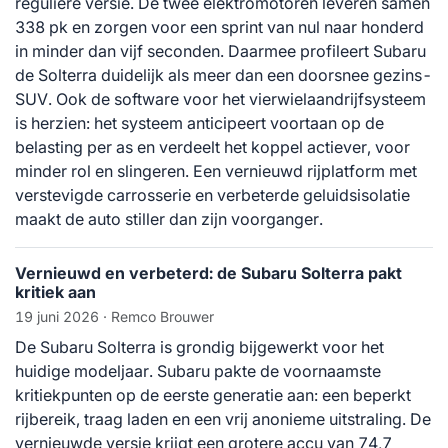
reguliere versie. De twee elektromotoren leveren samen
338 pk en zorgen voor een sprint van nul naar honderd
in minder dan vijf seconden. Daarmee profileert Subaru
de Solterra duidelijk als meer dan een doorsnee gezins-
SUV. Ook de software voor het vierwielaandrijfsysteem
is herzien: het systeem anticipeert voortaan op de
belasting per as en verdeelt het koppel actiever, voor
minder rol en slingeren. Een vernieuwd rijplatform met
verstevigde carrosserie en verbeterde geluidsisolatie
maakt de auto stiller dan zijn voorganger.
Vernieuwd en verbeterd: de Subaru Solterra pakt
kritiek aan
19 juni 2026
· Remco Brouwer
De Subaru Solterra is grondig bijgewerkt voor het
huidige modeljaar. Subaru pakte de voornaamste
kritiekpunten op de eerste generatie aan: een beperkt
rijbereik, traag laden en een vrij anonieme uitstraling. De
vernieuwde versie krijgt een grotere accu van 74,7