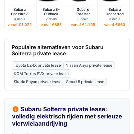
Subaru
Subaru E-
Subaru
Subaru
Crosstrek
Outback
Forester
Uncharted
3 deals
2 deals
3 deals
3 deals
vanaf €1.022
vanaf €885
vanaf €1.105
vanaf €660
Populaire alternatieven voor Subaru
Solterra private lease
Toyota bZ4X private lease
Nissan Ariya private lease
KGM Torres EVX private lease
Skoda Enyaq private lease
Smart 5 private lease
Subaru Solterra private lease:
volledig elektrisch rijden met serieuze
vierwielaandrijving