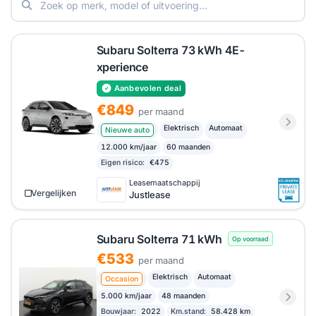
vergelijken, zodat je een goed beeld krijgt van wat de
verschillende maatschappijen te bieden hebben.
Subaru Solterra 73 kWh 4E-
xperience
Aanbevolen deal
€849
per maand
Elektrisch
Automaat
Nieuwe auto
12.000 km/jaar
60 maanden
Eigen risico:
€475
Leasemaatschappij
Vergelijken
Justlease
Subaru Solterra 71 kWh
Op voorraad
€533
per maand
Elektrisch
Automaat
Occasion
5.000 km/jaar
48 maanden
Bouwjaar:
2022
Km.stand:
58.428 km