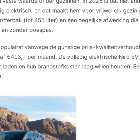
n vaste waarde onder gezinnen. In 2025 is dat niet ander
ig elektrisch, en dat maakt hem voor vrijwel elk gezin 
fferbak (tot 451 liter) en een degelijke afwerking die 
r en zonder poespas.
populairst vanwege de gunstige prijs-kwaliteitverhoudi
af €413,- per maand. De volledig elektrische Niro EV 
n laden en hun brandstofkosten laag willen houden. Ee
.