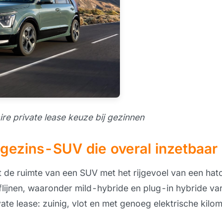
ire private lease keuze bij gezinnen
gezins-SUV die overal inzetbaar 
de ruimte van een SUV met het rijgevoel van een hatch
flijnen, waaronder mild-hybride en plug-in hybride va
ivate lease: zuinig, vlot en met genoeg elektrische kilo