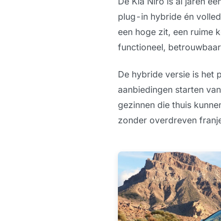
De Kia Niro is al jaren ee
plug-in hybride én volled
een hoge zit, een ruime ko
functioneel, betrouwbaa
De hybride versie is het 
aanbiedingen starten van
gezinnen die thuis kunne
zonder overdreven franje