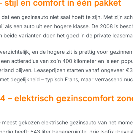
stijl en comfort in één pakket
at een gezinsauto niet saai hoeft te zijn. Met zijn sch
lt hij als een auto uit een hogere klasse. De 2008 is be
en beide varianten doen het goed in de private leasema
overzichtelijk, en de hogere zit is prettig voor gezinne
 een actieradius van zo’n 400 kilometer en is een pop
rland blijven. Leaseprijzen starten vanaf ongeveer €
et degelijkheid – typisch Frans, maar verrassend nuc
4 – elektrisch gezinscomfort zon
 meest gekozen elektrische gezinsauto van het moment.
nodig heeft: 543 liter bagageruimte, drie Isofix-beves