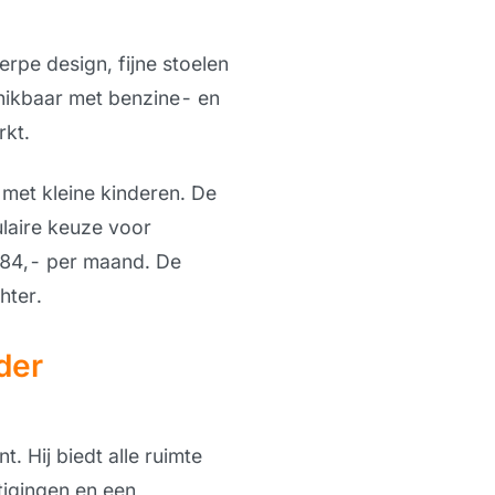
erpe design, fijne stoelen
schikbaar met benzine- en
rkt.
n met kleine kinderen. De
ulaire keuze voor
384,- per maand. De
hter.
der
 Hij biedt alle ruimte
tigingen en een