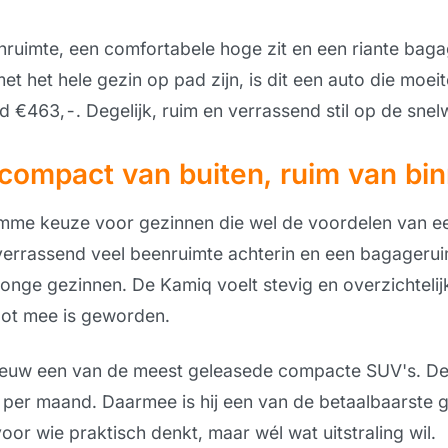
nruimte, een comfortabele hoge zit en een riante bagag
t het hele gezin op pad zijn, is dit een auto die moei
d €463,-. Degelijk, ruim en verrassend stil op de snel
compact van buiten, ruim van bi
mme keuze voor gezinnen die wel de voordelen van ee
 verrassend veel beenruimte achterin en een bagageruim
onge gezinnen. De Kamiq voelt stevig en overzichtelij
ot mee is geworden.
ieuw een van de meest geleasede compacte SUV's. De 
 per maand. Daarmee is hij een van de betaalbaarste 
voor wie praktisch denkt, maar wél wat uitstraling wil.