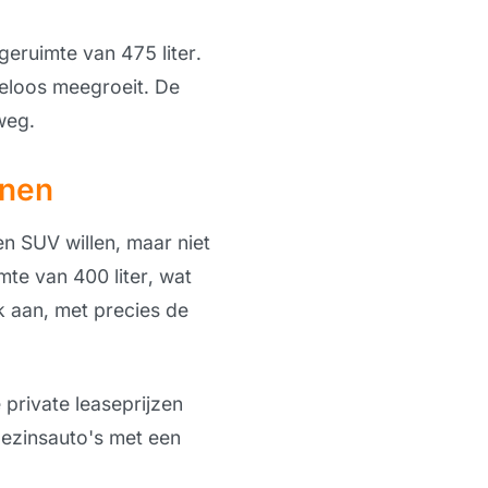
eruimte van 475 liter.
teloos meegroeit. De
weg.
nnen
n SUV willen, maar niet
te van 400 liter, wat
k aan, met precies de
private leaseprijzen
gezinsauto's met een