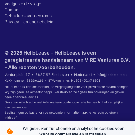
Veelgestelde vragen
Contact
Gebruikersovereenkomst
Privacy- en cookiebeleid
© 2026 HelloLease – HelloLease is een
geregistreerde handelsnaam van VIRE Ventures B.V.
– Alle rechten voorbehouden.
Verdunplein 17
5627 SZ Eindhoven
Nederland
info@hellolease.nl
KvK-nummer: 98336126
BTW-nummer: NL868452373B01
HelloLease is een onafhankelijke vergelijkingssite voor private lease aanbiedingen.
Wij zijn geen leasemaatschappij, verstrekken zelf geen financieringen en geven
géén financieel advies.
Onze website biedt enkel informatieve content om je te helpen bij het vergelijken
van leaseopties.
Beslissingen op basis van de getoonde informatie maak je volledig op eigen
initiatief.
Wanneer je via links op onze website overgaat tot het afsluiten van een
leaseovereenkomst, ontvangen wij daarvoor mogelijk een commissie.
We gebruiken functionele en analytische cookies voor
website optimalisatie en statistieken.