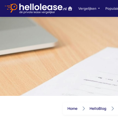
Vergelijken
Populai
Home
HelloBlog