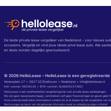
De beste private lease vergelijker van Nederland – voor nieuwe aut
occasions. Vergelijk en vind jouw ideale privé lease auto. Alle aanb
en deals worden dagelijks geactualiseerd.
© 2026 HelloLease – HelloLease is een geregistreerde
Verdunplein 17
5627 SZ Eindhoven
Nederland
info@hellolease.nl
KvK-nummer: 98336126
BTW-nummer: NL868452373B01
HelloLease is een onafhankelijke vergelijkingssite voor private lease aanbiedingen.
Wij zijn geen leasemaatschappij, verstrekken zelf geen financieringen en geven géén f
Onze website biedt enkel informatieve content om je te helpen bij het vergelijken van l
Beslissingen op basis van de getoonde informatie maak je volledig op eigen initiatief.
Wanneer je via links op onze website overgaat tot het afsluiten van een leaseover