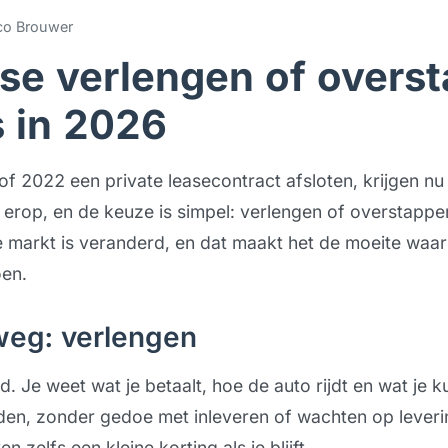
o Brouwer
ase verlengen of overs
s in 2026
of 2022 een private leasecontract afsloten, krijgen nu
t erop, en de keuze is simpel: verlengen of overstappen.
 markt is veranderd, en dat maakt het de moeite waard 
oen.
weg: verlengen
. Je weet wat je betaalt, hoe de auto rijdt en wat je 
jden, zonder gedoe met inleveren of wachten op lever
zelfs een kleine korting als je blijft.