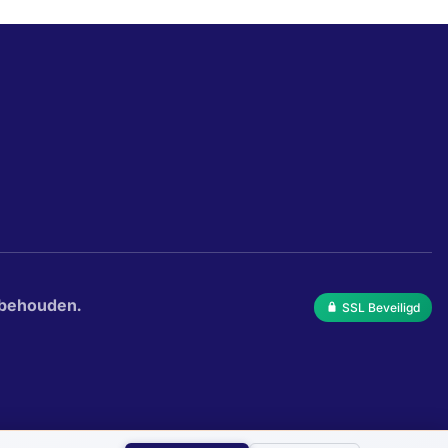
rbehouden.
SSL Beveiligd