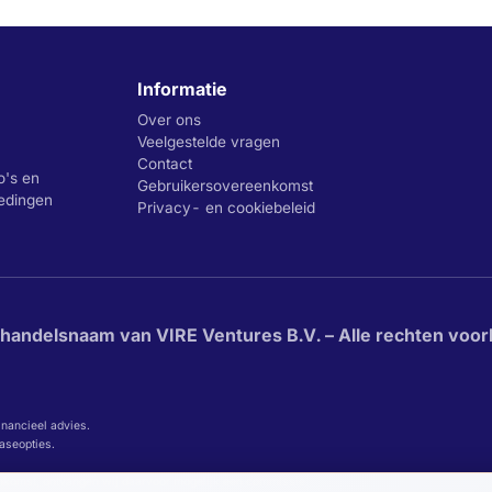
Informatie
Over ons
Veelgestelde vragen
Contact
o's en
Gebruikersovereenkomst
iedingen
Privacy- en cookiebeleid
 handelsnaam van VIRE Ventures B.V. – Alle rechten voo
inancieel advies.
easeopties.
eenkomst, ontvangen wij daarvoor mogelijk een commissie.