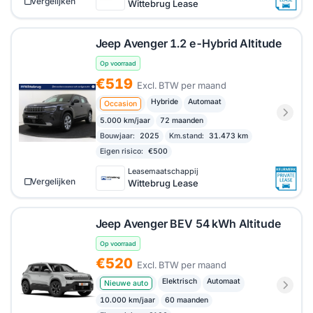
Vergelijken
Wittebrug Lease
Jeep Avenger 1.2 e-Hybrid Altitude
Op voorraad
€519
Excl. BTW per maand
Hybride
Automaat
Occasion
5.000 km/jaar
72 maanden
Bouwjaar:
2025
Km.stand:
31.473 km
Eigen risico:
€500
Leasemaatschappij
Vergelijken
Wittebrug Lease
Jeep Avenger BEV 54 kWh Altitude
Op voorraad
€520
Excl. BTW per maand
Elektrisch
Automaat
Nieuwe auto
10.000 km/jaar
60 maanden