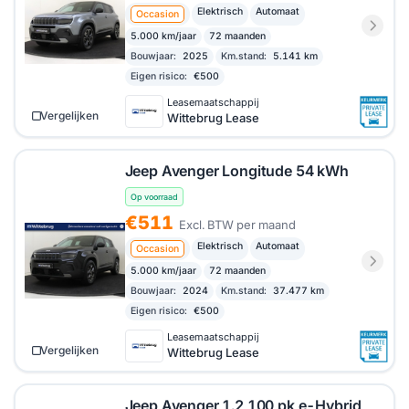
Elektrisch
Automaat
Occasion
5.000 km/jaar
72 maanden
Bouwjaar:
2025
Km.stand:
5.141 km
Eigen risico:
€500
Leasemaatschappij
Vergelijken
Wittebrug Lease
Jeep Avenger Longitude 54 kWh
Op voorraad
€511
Excl. BTW per maand
Elektrisch
Automaat
Occasion
5.000 km/jaar
72 maanden
Bouwjaar:
2024
Km.stand:
37.477 km
Eigen risico:
€500
Leasemaatschappij
Vergelijken
Wittebrug Lease
Jeep Avenger 1.2 100 pk e-Hybrid