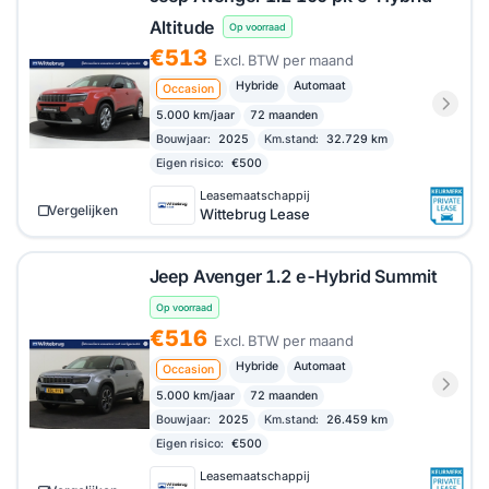
Altitude
Op voorraad
€513
Excl. BTW per maand
Hybride
Automaat
Occasion
5.000 km/jaar
72 maanden
Bouwjaar:
2025
Km.stand:
32.729 km
Eigen risico:
€500
Leasemaatschappij
Vergelijken
Wittebrug Lease
Jeep Avenger 1.2 e-Hybrid Summit
Op voorraad
€516
Excl. BTW per maand
Hybride
Automaat
Occasion
5.000 km/jaar
72 maanden
Bouwjaar:
2025
Km.stand:
26.459 km
Eigen risico:
€500
Leasemaatschappij