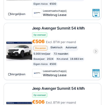
Eigen risico:
€500
Leasemaatschappij
Vergelijken
Wittebrug Lease
Jeep Avenger Summit 54 kWh
Op voorraad
€506
Excl. BTW per maand
Elektrisch
Automaat
Occasion
5.000 km/jaar
72 maanden
Bouwjaar:
2024
Km.stand:
19.883 km
Eigen risico:
€500
Leasemaatschappij
Vergelijken
Wittebrug Lease
Jeep Avenger Summit 54 kWh
Op voorraad
€506
Excl. BTW per maand