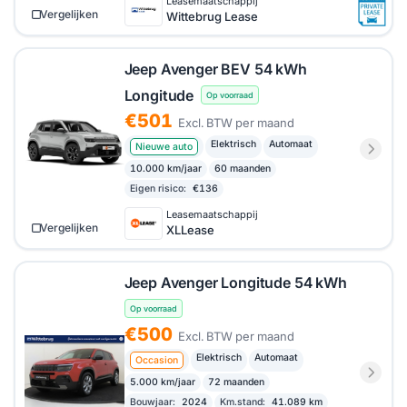
Leasemaatschappij
Vergelijken
Wittebrug Lease
Jeep Avenger BEV 54 kWh
Longitude
Op voorraad
€501
Excl. BTW per maand
Elektrisch
Automaat
Nieuwe auto
10.000 km/jaar
60 maanden
Eigen risico:
€136
Leasemaatschappij
Vergelijken
XLLease
Jeep Avenger Longitude 54 kWh
Op voorraad
€500
Excl. BTW per maand
Elektrisch
Automaat
Occasion
5.000 km/jaar
72 maanden
Bouwjaar:
2024
Km.stand:
41.089 km