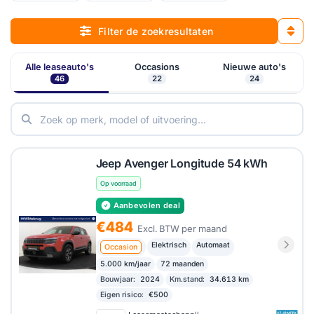
Filter de zoekresultaten
Alle leaseauto's
Occasions
Nieuwe auto's
46
22
24
Jeep Avenger Longitude 54 kWh
Op voorraad
Aanbevolen deal
€484
Excl. BTW per maand
Elektrisch
Automaat
Occasion
5.000 km/jaar
72 maanden
Bouwjaar:
2024
Km.stand:
34.613 km
Eigen risico:
€500