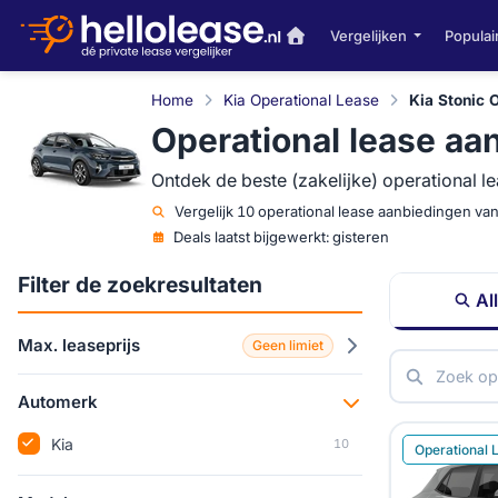
Vergelijken
Populai
Home
Kia Operational Lease
Kia Stonic 
Operational lease aa
Ontdek de beste (zakelijke) operational l
Vergelijk
10 operational lease aanbiedingen va
Deals laatst bijgewerkt:
gisteren
Filter de zoekresultaten
Al
Max. leaseprijs
Geen limiet
Automerk
Kia
10
Operational 