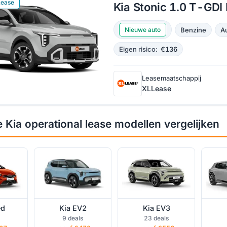
Lease
Kia Stonic 1.0 T-GD
Benzine
A
Nieuwe auto
Eigen risico:
€136
Leasemaatschappij
XLLease
ed
Kia EV2 operational
Kia EV3 operational
Kia E
Kia operational lease modellen vergelijken
 lease
lease
lease
ed
Kia EV2
Kia EV3
ational
Kia K4 operational
Kia Niro operational
K
9 deals
23 deals
lease
lease
oper