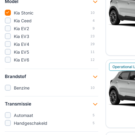
Model
Kia Stonic
10
Kia Ceed
4
Kia EV2
9
Kia EV3
23
Kia EV4
29
Kia EV5
11
Kia EV6
12
Operational 
Kia EV9
11
Kia K4
16
Brandstof
Kia Niro
8
Benzine
10
Kia Picanto
30
Kia PV5 Cargo
16
Transmissie
Kia PV5 Passenger
6
Kia Rio
2
Automaat
5
Kia Seltos
5
Handgeschakeld
5
Kia Sorento
8