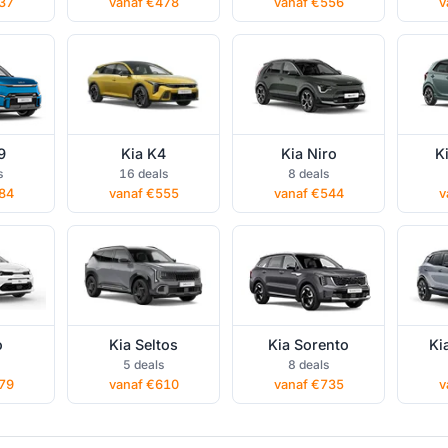
37
vanaf €478
vanaf €556
v
9
Kia K4
Kia Niro
K
ational
Kia Seltos
Kia Sorento
Ki
s
16 deals
8 deals
operational lease
operational lease
oper
84
vanaf €555
vanaf €544
v
o
Kia Seltos
Kia Sorento
Ki
5 deals
8 deals
79
vanaf €610
vanaf €735
v