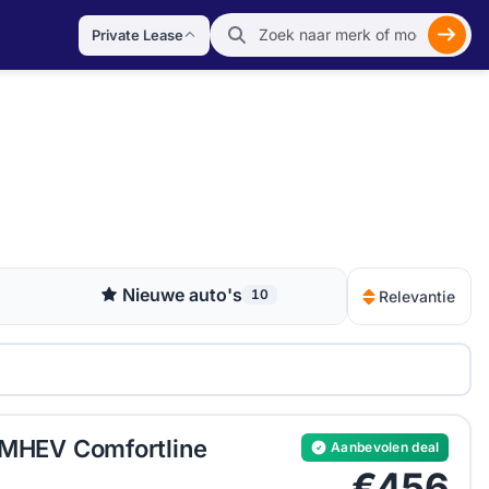
Private Lease
Zoek
Nieuwe auto's
10
Relevantie
 MHEV Comfortline
Aanbevolen deal
€456