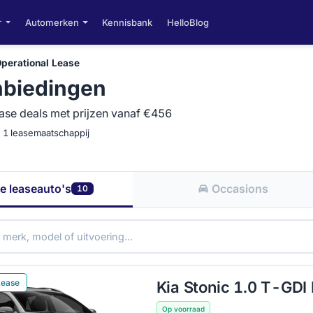
r
Automerken
Kennisbank
HelloBlog
Operational Lease
nbiedingen
ease deals met prijzen vanaf €456
n 1 leasemaatschappij
le leaseauto's
Occasions
10
Lease
Kia Stonic 1.0 T-GDI
Op voorraad