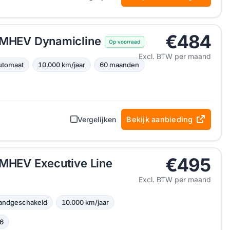
€484
I MHEV Dynamicline
Op voorraad
Excl. BTW per maand
utomaat
10.000 km/jaar
60 maanden
Vergelijken
Bekijk aanbieding
€495
 MHEV Executive Line
Excl. BTW per maand
andgeschakeld
10.000 km/jaar
6