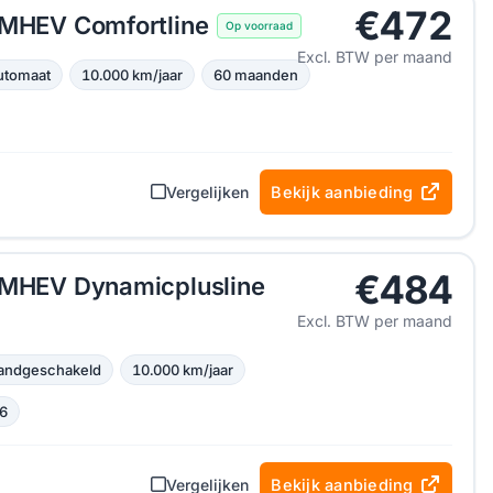
€472
 MHEV Comfortline
Op voorraad
Excl. BTW per maand
utomaat
10.000 km/jaar
60 maanden
Vergelijken
Bekijk aanbieding
€484
I MHEV Dynamicplusline
Excl. BTW per maand
andgeschakeld
10.000 km/jaar
6
Vergelijken
Bekijk aanbieding