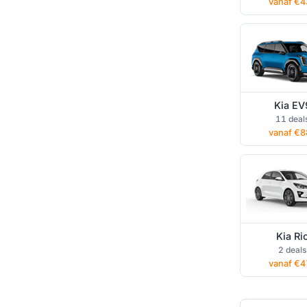
vanaf €4
Kia EV
Kia Rio oper
11 deal
lease
vanaf €8
Kia Ri
2 deals
vanaf €4