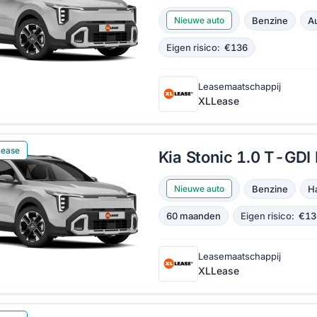
Benzine
A
Nieuwe auto
Eigen risico:
€136
Leasemaatschappij
XLLease
Lease
Kia Stonic 1.0 T-GD
Benzine
H
Nieuwe auto
60 maanden
Eigen risico:
€13
Leasemaatschappij
XLLease