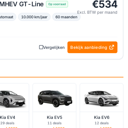
€534
I MHEV GT-Line
Op voorraad
Excl. BTW per maand
utomaat
10.000 km/jaar
60 maanden
Vergelijken
Bekijk aanbieding
V4 operational
Kia EV5 operational
Kia EV6 operational
lease
lease
lease
Kia EV4
Kia EV5
Kia EV6
ia Picanto
Kia PV5 Cargo
Kia PV5 Passenger
29 deals
11 deals
12 deals
ational lease
operational lease
operational lease