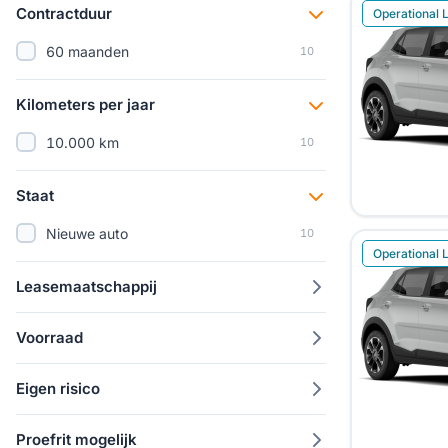
Kia Sportage
30
Contractduur
Operational 
60 maanden
10
Kilometers per jaar
10.000 km
10
Staat
Nieuwe auto
10
Operational 
Leasemaatschappij
Voorraad
Eigen risico
Proefrit mogelijk