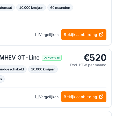
utomaat
10.000 km/jaar
60 maanden
Vergelijken
Bekijk aanbieding
€520
I MHEV GT-Line
Op voorraad
Excl. BTW per maand
andgeschakeld
10.000 km/jaar
6
Vergelijken
Bekijk aanbieding