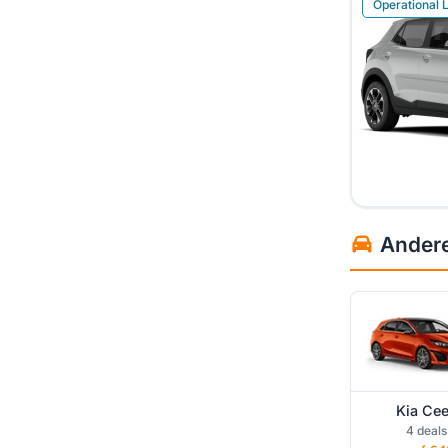
Operational 
Kia Ce
Andere 
operational
Kia Ce
Kia EV9 oper
4 deals
lease