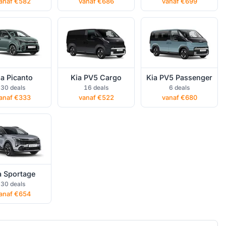
anaf €582
vanaf €686
vanaf €699
ia Picanto
Kia PV5 Cargo
Kia PV5 Passenger
a Sportage
30 deals
16 deals
6 deals
ational lease
anaf €333
vanaf €522
vanaf €680
a Sportage
30 deals
anaf €654