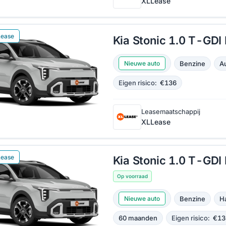
XLLease
Lease
Kia Stonic 1.0 T-GD
Benzine
A
Nieuwe auto
Eigen risico:
€136
Leasemaatschappij
XLLease
Lease
Kia Stonic 1.0 T-GDI
Op voorraad
Benzine
H
Nieuwe auto
60 maanden
Eigen risico:
€13