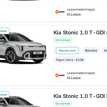
Leasemaatschappij
XLLease
Lease
Kia Stonic 1.0 T-GD
Op voorraad
Benzine
A
Nieuwe auto
Eigen risico:
€136
Leasemaatschappij
XLLease
Lease
Kia Stonic 1.0 T-GDI
Op voorraad