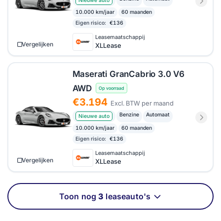
Nieuwe auto
10.000 km/jaar
60 maanden
Eigen risico:
€136
Leasemaatschappij
Vergelijken
XLLease
Maserati GranCabrio 3.0 V6
AWD
Op voorraad
€3.194
Excl. BTW per maand
Benzine
Automaat
Nieuwe auto
10.000 km/jaar
60 maanden
Eigen risico:
€136
Leasemaatschappij
Vergelijken
XLLease
Toon nog
3
leaseauto's