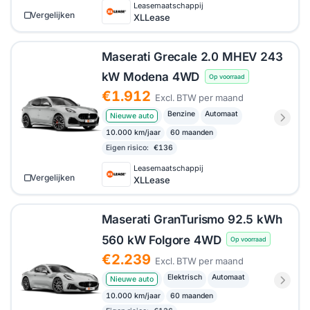
Leasemaatschappij
Vergelijken
XLLease
Maserati Grecale 2.0 MHEV 243
kW Modena 4WD
Op voorraad
€1.912
Excl. BTW per maand
Benzine
Automaat
Nieuwe auto
10.000 km/jaar
60 maanden
Eigen risico:
€136
Leasemaatschappij
Vergelijken
XLLease
Maserati GranTurismo 92.5 kWh
560 kW Folgore 4WD
Op voorraad
€2.239
Excl. BTW per maand
Elektrisch
Automaat
Nieuwe auto
10.000 km/jaar
60 maanden