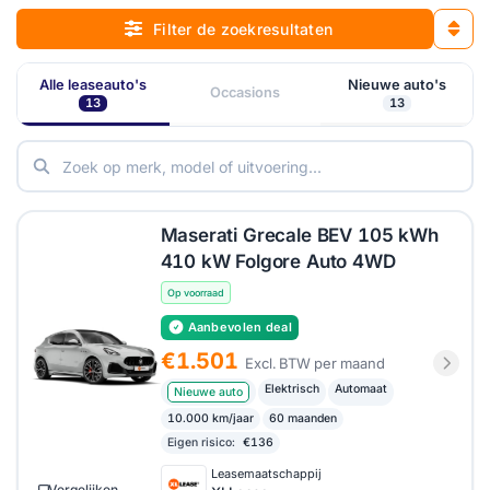
Filter de zoekresultaten
Alle leaseauto's
Nieuwe auto's
Occasions
13
13
Maserati Grecale BEV 105 kWh
410 kW Folgore Auto 4WD
Op voorraad
Aanbevolen deal
€1.501
Excl. BTW per maand
Elektrisch
Automaat
Nieuwe auto
10.000 km/jaar
60 maanden
Eigen risico:
€136
Leasemaatschappij
Vergelijken