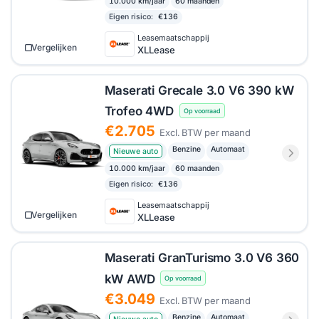
10.000 km/jaar
60 maanden
Eigen risico:
€136
Leasemaatschappij
Vergelijken
XLLease
Maserati Grecale 3.0 V6 390 kW
Trofeo 4WD
Op voorraad
€2.705
Excl. BTW per maand
Benzine
Automaat
Nieuwe auto
10.000 km/jaar
60 maanden
Eigen risico:
€136
Leasemaatschappij
Vergelijken
XLLease
Maserati GranTurismo 3.0 V6 360
kW AWD
Op voorraad
€3.049
Excl. BTW per maand
Benzine
Automaat