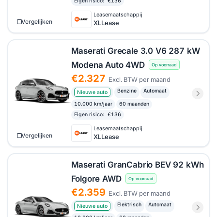
Eigen risico:
€136
Leasemaatschappij
Vergelijken
XLLease
Maserati Grecale 3.0 V6 287 kW
Modena Auto 4WD
Op voorraad
€2.327
Excl. BTW per maand
Benzine
Automaat
Nieuwe auto
10.000 km/jaar
60 maanden
Eigen risico:
€136
Leasemaatschappij
Vergelijken
XLLease
Maserati GranCabrio BEV 92 kWh
Folgore AWD
Op voorraad
€2.359
Excl. BTW per maand
Elektrisch
Automaat
Nieuwe auto