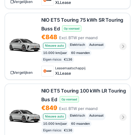
Vergelijken
XLLease
NIO ET5 Touring 75 kWh SR Touring
Buss Ed
Op voorraad
€848
Excl. BTW per maand
Elektrisch
Automaat
Nieuwe auto
10.000 km/jaar
60 maanden
Eigen risico:
€136
Leasemaatschappij
Vergelijken
XLLease
NIO ET5 Touring 100 kWh LR Touring
Bus Ed
Op voorraad
€849
Excl. BTW per maand
Elektrisch
Automaat
Nieuwe auto
10.000 km/jaar
60 maanden
Eigen risico:
€136