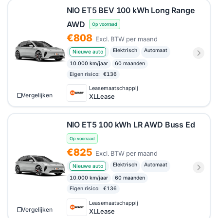
NIO ET5 BEV 100 kWh Long Range
AWD
Op voorraad
€808
Excl. BTW per maand
Elektrisch
Automaat
Nieuwe auto
10.000 km/jaar
60 maanden
Eigen risico:
€136
Leasemaatschappij
Vergelijken
XLLease
NIO ET5 100 kWh LR AWD Buss Ed
Op voorraad
€825
Excl. BTW per maand
Elektrisch
Automaat
Nieuwe auto
10.000 km/jaar
60 maanden
Eigen risico:
€136
Leasemaatschappij
Vergelijken
XLLease