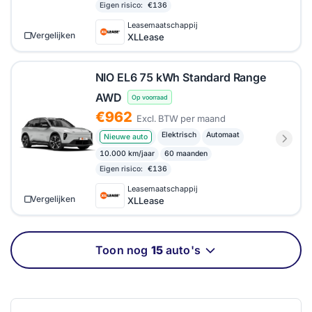
Eigen risico:
€136
Leasemaatschappij
Vergelijken
XLLease
NIO EL6 75 kWh Standard Range
AWD
Op voorraad
€962
Excl. BTW per maand
Elektrisch
Automaat
Nieuwe auto
10.000 km/jaar
60 maanden
Eigen risico:
€136
Leasemaatschappij
Vergelijken
XLLease
Toon nog
15
auto's