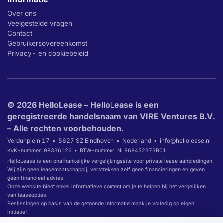
Over ons
Veelgestelde vragen
Contact
Gebruikersovereenkomst
Privacy- en cookiebeleid
© 2026 HelloLease – HelloLease is een
geregistreerde handelsnaam van VIRE Ventures B.V.
– Alle rechten voorbehouden.
Verdunplein 17
5627 SZ Eindhoven
Nederland
info@hellolease.nl
KvK-nummer: 98336126
BTW-nummer: NL868452373B01
HelloLease is een onafhankelijke vergelijkingssite voor private lease aanbiedingen.
Wij zijn geen leasemaatschappij, verstrekken zelf geen financieringen en geven
géén financieel advies.
Onze website biedt enkel informatieve content om je te helpen bij het vergelijken
van leaseopties.
Beslissingen op basis van de getoonde informatie maak je volledig op eigen
initiatief.
Wanneer je via links op onze website overgaat tot het afsluiten van een