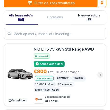
Filter de zoekresultaten
Alle leaseauto's
Nieuwe auto's
Occasions
25
25
NIO ET5 75 kWh Std Range AWD
Op voorraad
Aanbevolen deal
€800
Excl. BTW per maand
Elektrisch
Automaat
Nieuwe auto
10.000 km/jaar
60 maanden
Eigen risico:
€136
Leasemaatschappij
Vergelijken
XLLease