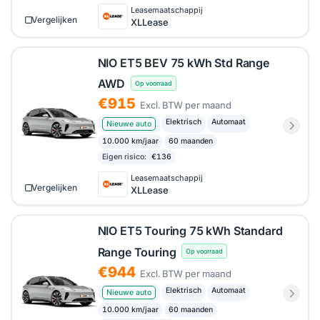
Leasemaatschappij
Vergelijken
XLLease
NIO ET5 BEV 75 kWh Std Range
AWD
Op voorraad
€915
Excl. BTW per maand
Elektrisch
Automaat
Nieuwe auto
10.000 km/jaar
60 maanden
Eigen risico:
€136
Leasemaatschappij
Vergelijken
XLLease
NIO ET5 Touring 75 kWh Standard
Range Touring
Op voorraad
€944
Excl. BTW per maand
Elektrisch
Automaat
Nieuwe auto
10.000 km/jaar
60 maanden