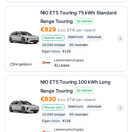
NIO ET5 Touring 75 kWh Standard
Range Touring
Op voorraad
€829
Excl. BTW per maand
Elektrisch
Automaat
Nieuwe auto
10.000 km/jaar
60 maanden
Eigen risico:
€136
Leasemaatschappij
Vergelijken
XLLease
NIO ET5 Touring 100 kWh Long
Range Touring
Op voorraad
€830
Excl. BTW per maand
Elektrisch
Automaat
Nieuwe auto
10.000 km/jaar
60 maanden
Eigen risico:
€136
Leasemaatschappij