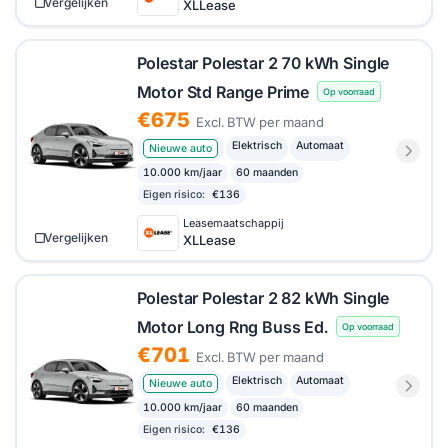
Vergelijken
XLLease
Polestar Polestar 2 70 kWh Single
Motor Std Range Prime
Op voorraad
€675
Excl. BTW per maand
Elektrisch
Automaat
Nieuwe auto
10.000 km/jaar
60 maanden
Eigen risico:
€136
Leasemaatschappij
Vergelijken
XLLease
Polestar Polestar 2 82 kWh Single
Motor Long Rng Buss Ed.
Op voorraad
€701
Excl. BTW per maand
Elektrisch
Automaat
Nieuwe auto
10.000 km/jaar
60 maanden
Eigen risico:
€136