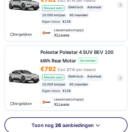
Excl. BTW per maand
Elektrisch
Automaat
Nieuwe auto
10.000 km/jaar
60 maanden
Eigen risico:
€136
Leasemaatschappij
Vergelijken
XLLease
Polestar Polestar 4 SUV BEV 100
kWh Rear Motor
Op voorraad
€792
Excl. BTW per maand
Elektrisch
Automaat
Nieuwe auto
10.000 km/jaar
60 maanden
Eigen risico:
€136
Leasemaatschappij
Vergelijken
XLLease
Toon nog
26
aanbiedingen