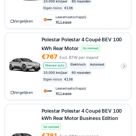
10.000 km/jaar
60 maanden
Eigen risico:
€136
Leasemaatschappij
Vergelijken
XLLease
Polestar Polestar 4 Coupé BEV 100
kWh Rear Motor
Op voorraad
€767
Excl. BTW per maand
Elektrisch
Automaat
Nieuwe auto
10.000 km/jaar
60 maanden
Eigen risico:
€136
Leasemaatschappij
Vergelijken
XLLease
Polestar Polestar 4 Coupé BEV 100
kWh Rear Motor Business Edition
Op voorraad
€781