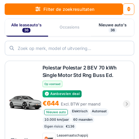
Filter de zoekresultaten
Alle leaseauto's
Nieuwe auto's
Occasions
36
36
Polestar Polestar 2 BEV 70 kWh
Single Motor Std Rng Buss Ed.
Op voorraad
Aanbevolen deal
€644
Excl. BTW per maand
Elektrisch
Automaat
Nieuwe auto
10.000 km/jaar
60 maanden
Eigen risico:
€136
Leasemaatschappij