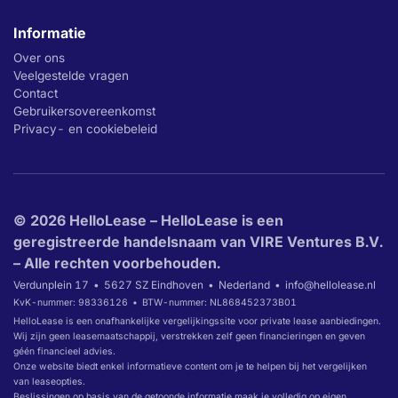
Informatie
Over ons
Veelgestelde vragen
Contact
Gebruikersovereenkomst
Privacy- en cookiebeleid
© 2026 HelloLease – HelloLease is een
geregistreerde handelsnaam van VIRE Ventures B.V.
– Alle rechten voorbehouden.
Verdunplein 17
5627 SZ Eindhoven
Nederland
info@hellolease.nl
KvK-nummer: 98336126
BTW-nummer: NL868452373B01
HelloLease is een onafhankelijke vergelijkingssite voor private lease aanbiedingen.
Wij zijn geen leasemaatschappij, verstrekken zelf geen financieringen en geven
géén financieel advies.
Onze website biedt enkel informatieve content om je te helpen bij het vergelijken
van leaseopties.
Beslissingen op basis van de getoonde informatie maak je volledig op eigen