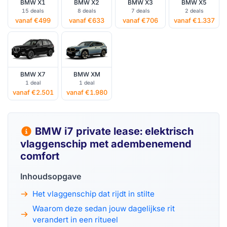
BMW X1
BMW X2
BMW X3
BMW X5
15 deals
8 deals
7 deals
2 deals
vanaf €499
vanaf €633
vanaf €706
vanaf €1.337
BMW X7
BMW XM
1 deal
1 deal
vanaf €2.501
vanaf €1.980
BMW i7 private lease: elektrisch
vlaggenschip met adembenemend
comfort
Inhoudsopgave
Het vlaggenschip dat rijdt in stilte
Waarom deze sedan jouw dagelijkse rit
verandert in een ritueel