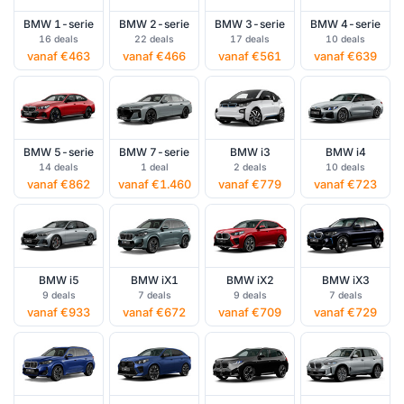
BMW 1-serie
BMW 2-serie
BMW 3-serie
BMW 4-serie
16 deals
22 deals
17 deals
10 deals
vanaf €463
vanaf €466
vanaf €561
vanaf €639
BMW 5-serie
BMW 7-serie
BMW i3
BMW i4
14 deals
1 deal
2 deals
10 deals
vanaf €862
vanaf €1.460
vanaf €779
vanaf €723
BMW i5
BMW iX1
BMW iX2
BMW iX3
9 deals
7 deals
9 deals
7 deals
vanaf €933
vanaf €672
vanaf €709
vanaf €729