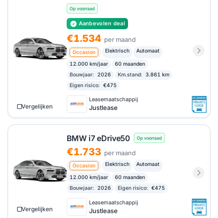
Op voorraad
Aanbevolen deal
€1.534
per maand
Elektrisch
Automaat
Occasion
12.000 km/jaar
60 maanden
Bouwjaar:
2026
Km.stand:
3.861 km
Eigen risico:
€475
Leasemaatschappij
Vergelijken
Justlease
BMW i7 eDrive50
Op voorraad
€1.733
per maand
Elektrisch
Automaat
Occasion
12.000 km/jaar
60 maanden
Bouwjaar:
2026
Eigen risico:
€475
Leasemaatschappij
Vergelijken
Justlease