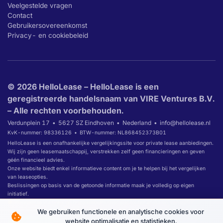
Veelgestelde vragen
Contact
Gebruikersovereenkomst
Privacy- en cookiebeleid
© 2026 HelloLease – HelloLease is een
geregistreerde handelsnaam van VIRE Ventures B.V.
– Alle rechten voorbehouden.
Verdunplein 17
5627 SZ Eindhoven
Nederland
info@hellolease.nl
KvK-nummer: 98336126
BTW-nummer: NL868452373B01
HelloLease is een onafhankelijke vergelijkingssite voor private lease aanbiedingen.
Wij zijn geen leasemaatschappij, verstrekken zelf geen financieringen en geven
géén financieel advies.
Onze website biedt enkel informatieve content om je te helpen bij het vergelijken
van leaseopties.
Beslissingen op basis van de getoonde informatie maak je volledig op eigen
initiatief.
Wanneer je via links op onze website overgaat tot het afsluiten van een
leaseovereenkomst, ontvangen wij daarvoor mogelijk een commissie.
We gebruiken functionele en analytische cookies voor
website optimalisatie en statistieken.