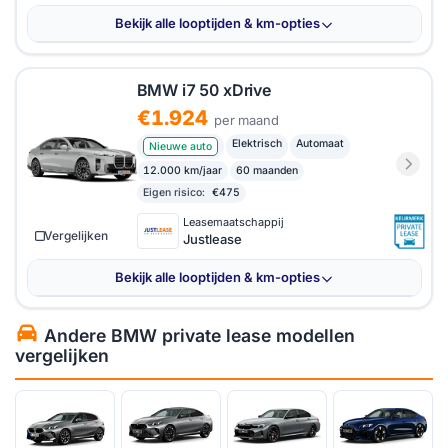
Bekijk alle looptijden & km-opties
BMW i7 50 xDrive
€1.924
per maand
Elektrisch
Automaat
Nieuwe auto
12.000 km/jaar
60 maanden
Eigen risico:
€475
Leasemaatschappij
Vergelijken
Justlease
Bekijk alle looptijden & km-opties
Andere BMW private lease modellen
vergelijken