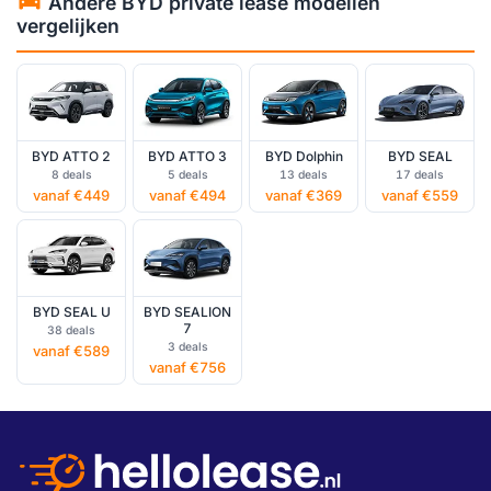
Andere BYD private lease modellen
vergelijken
BYD ATTO 2
BYD ATTO 3
BYD Dolphin
BYD SEAL
8 deals
5 deals
13 deals
17 deals
vanaf €449
vanaf €494
vanaf €369
vanaf €559
BYD SEAL U
BYD SEALION
7
38 deals
3 deals
vanaf €589
vanaf €756