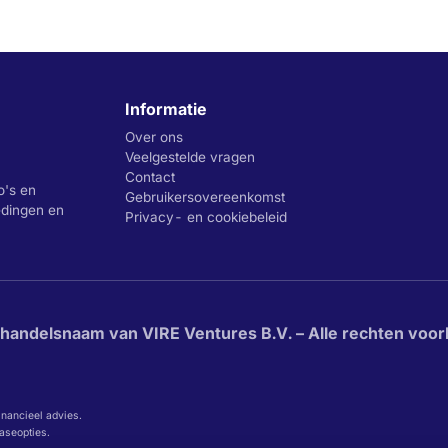
Informatie
Over ons
Veelgestelde vragen
Contact
o's en
Gebruikersovereenkomst
iedingen en
Privacy- en cookiebeleid
 handelsnaam van VIRE Ventures B.V. – Alle rechten voo
inancieel advies.
easeopties.