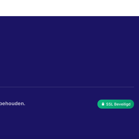
rbehouden.
SSL Beveiligd