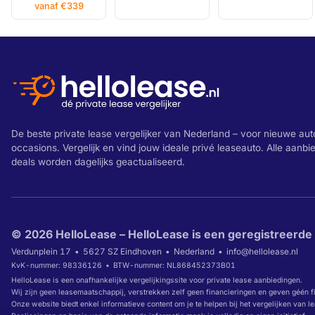
vanaf €339
De beste private lease vergelijker van Nederland – voor nieuwe aut
occasions. Vergelijk en vind jouw ideale privé leaseauto. Alle aanb
deals worden dagelijks geactualiseerd.
© 2026 HelloLease – HelloLease is een geregistreerde
Verdunplein 17
5627 SZ Eindhoven
Nederland
info@hellolease.nl
KvK-nummer: 98336126
BTW-nummer: NL868452373B01
HelloLease is een onafhankelijke vergelijkingssite voor private lease aanbiedingen.
Wij zijn geen leasemaatschappij, verstrekken zelf geen financieringen en geven géén f
Onze website biedt enkel informatieve content om je te helpen bij het vergelijken van l