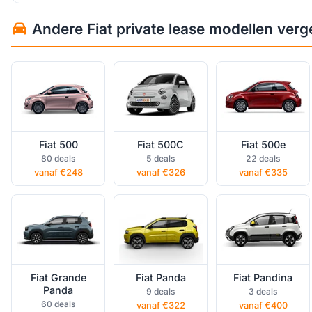
Fiat 500 private
Fiat 500C
Fiat 500e
Andere Fiat private lease modellen verge
lease
private lease
private lease
Fiat 500
Fiat 500C
Fiat 500e
Fiat Grande
Fiat Panda
Fiat Pandina
80 deals
5 deals
22 deals
Panda private
private lease
private lease
lease
vanaf €248
vanaf €326
vanaf €335
Fiat Grande
Fiat Panda
Fiat Pandina
Panda
9 deals
3 deals
60 deals
vanaf €322
vanaf €400