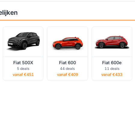
Fiat 500X
Fiat 600 private
Fiat 600e
lijken
private lease
lease
private lease
Fiat 500X
Fiat 600
Fiat 600e
5 deals
44 deals
11 deals
vanaf €451
vanaf €409
vanaf €433