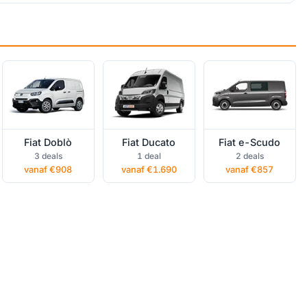
Fiat Doblò
Fiat Ducato
Fiat e-Scudo
private lease
private lease
private lease
Fiat Doblò
Fiat Ducato
Fiat e-Scudo
3 deals
1 deal
2 deals
vanaf €908
vanaf €1.690
vanaf €857