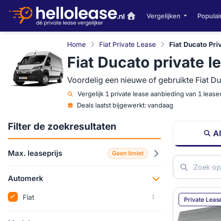
Vergelijken
Populai
Home
Fiat Private Lease
Fiat Ducato Pri
Fiat Ducato private l
Voordelig een nieuwe of gebruikte Fiat Du
Vergelijk
1 private lease aanbieding van 1 leas
Deals laatst bijgewerkt:
vandaag
Filter de zoekresultaten
Al
Max. leaseprijs
Geen limiet
Automerk
Fiat
1
Private Leas