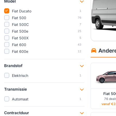
Model
Fiat Ducato
1
Fiat 500
76
Fiat 500C
7
Fiat 500e
25
Fiat 500X
5
Fiat 600
43
Fiat 500 pr
Andere 
Fiat 600e
12
lease
Fiat Doblò
3
Fiat e-Scudo
2
Brandstof
Fiat Grande Panda
60
Elektrisch
1
Fiat Panda
9
Fiat Pandina
3
Transmissie
Fiat 50
Fiat Doblò p
Automaat
76 deal
1
lease
vanaf €2
Contractduur