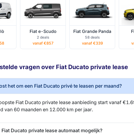
lò
Fiat e-Scudo
Fiat Grande Panda
F
2 deals
58 deals
58
vanaf €857
vanaf €339
v
telde vragen over Fiat Ducato private lease
ost het om een Fiat Ducato privé te leasen per maand?
pste Fiat Ducato private lease aanbieding start vanaf €1.6
ijd van 60 maanden en 12.000 km per jaar.
n Fiat Ducato private lease automaat mogelijk?