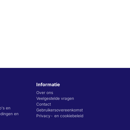
Informatie
Over ons
Veelgestelde vragen
Contact
o's en
Gebruikersovereenkomst
iedingen en
Privacy- en cookiebeleid