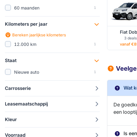
60 maanden
1
Kilometers per jaar
Fiat Dob
Bereken jaarlijkse kilometers
3 deals
12.000 km
1
vanaf €8
Staat
Veelges
Nieuwe auto
1
Wat k
Carrosserie
Leasemaatschappij
De goedkoo
een loopt
Kleur
Is ee
Voorraad