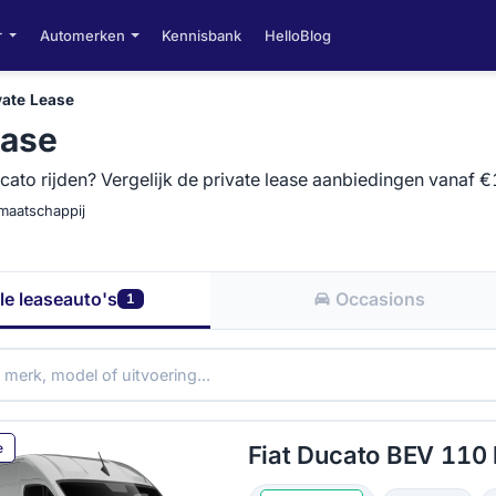
r
Automerken
Kennisbank
HelloBlog
vate Lease
ease
cato rijden? Vergelijk de private lease aanbiedingen vanaf 
emaatschappij
le leaseauto's
Occasions
1
e
Fiat Ducato BEV 110