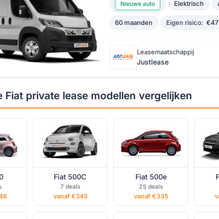
Elektrisch
Nieuwe auto
60 maanden
Eigen risico:
€47
Leasemaatschappij
Justlease
ivate
Fiat 500C private
Fiat 500e private
Fiat
Fiat private lease modellen vergelijken
lease
lease
0
Fiat 500C
Fiat 500e
F
rivate
Fiat e-Scudo
Fiat Grande Panda
Fiat 
s
7 deals
25 deals
private lease
private lease
48
vanaf €343
vanaf €335
v