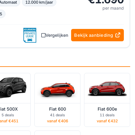
Automaat
12.000 km/jaar
per maand
5
Vergelijken
Bekijk aanbieding
 500X private
Fiat 600 private
Fiat 600e private
lease
lease
lease
iat 500X
Fiat 600
Fiat 600e
Panda private
Fiat Pandina
5 deals
41 deals
11 deals
lease
private lease
anaf €451
vanaf €406
vanaf €432