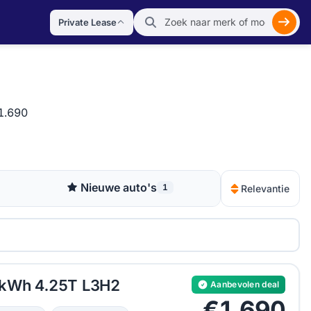
Private Lease
Zoek
€1.690
Nieuwe auto's
1
Relevantie
 kWh 4.25T L3H2
Aanbevolen deal
€1.690