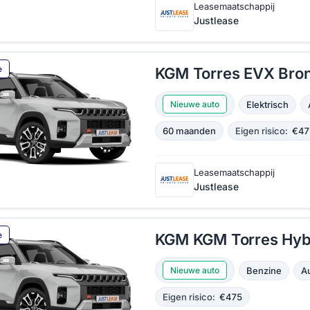
Leasemaatschappij
Justlease
e
KGM Torres EVX Bro
Elektrisch
Nieuwe auto
60 maanden
Eigen risico:
€47
Leasemaatschappij
Justlease
e
KGM KGM Torres Hyb
Benzine
A
Nieuwe auto
Eigen risico:
€475