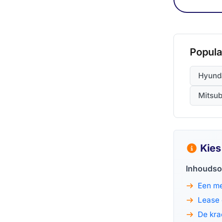
Popula
Hyunda
Mitsub
Kies
Inhouds
Een me
Lease e
De kra