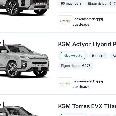
60 maanden
Eigen risico:
€47
Leasemaatschappij
Justlease
e
KGM Actyon Hybrid 
Benzine
A
Nieuwe auto
Eigen risico:
€475
Leasemaatschappij
Justlease
e
KGM Torres EVX Tit