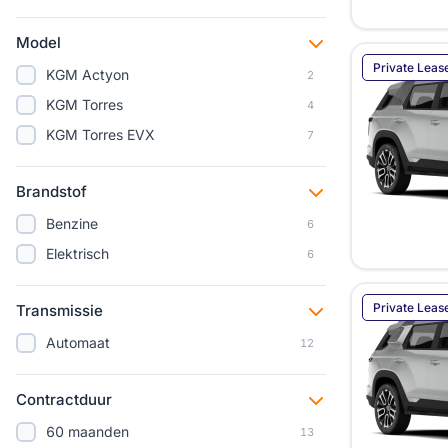
BYD
86
Model
Changan
4
Private Leas
Citroën
396
KGM Actyon
2
Cupra
623
KGM Torres
4
Dacia
89
KGM Torres EVX
7
DFSK
8
Brandstof
Dongfeng
5
DS
Benzine
99
6
Farizon
Elektrisch
4
6
Fiat
239
Private Leas
Transmissie
Firefly
2
Ford
Automaat
314
12
Geely
10
Contractduur
Genesis
12
Honda
60 maanden
28
13