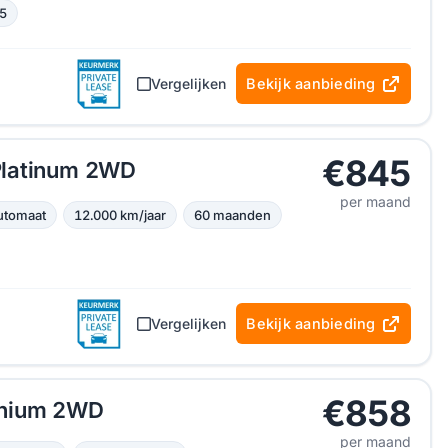
5
Vergelijken
Bekijk aanbieding
€845
Platinum 2WD
per maand
utomaat
12.000 km/jaar
60 maanden
Vergelijken
Bekijk aanbieding
€858
anium 2WD
per maand