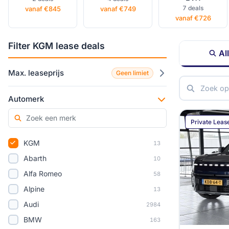
7 deals
vanaf €845
vanaf €749
vanaf €726
Filter KGM lease deals
Al
Max. leaseprijs
Geen limiet
Automerk
Private Leas
KGM
13
Abarth
10
Alfa Romeo
58
Alpine
13
Audi
2984
BMW
163