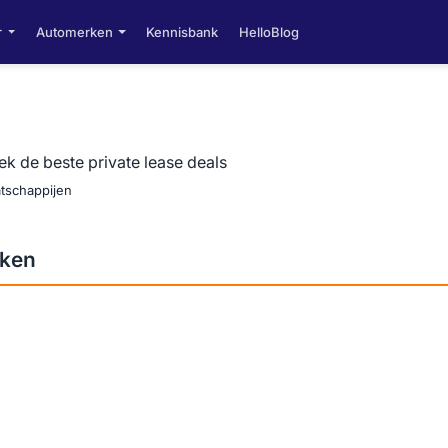
r
Automerken
Kennisbank
HelloBlog
k de beste private lease deals
atschappijen
jken