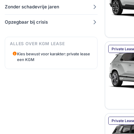
Tesla
31
Zonder schadevrije jaren
Toyota
481
Opzegbaar bij crisis
Volkswagen
4853
Volvo
160
Voyah
10
ALLES OVER KGM LEASE
Private Leas
XPENG
10
Kies bewust voor karakter: private lease
Zeekr
een KGM
18
Private Leas