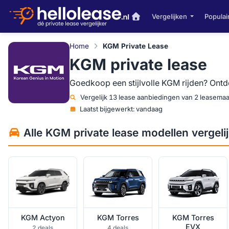
Vergelijken
Populai
Home
KGM Private Lease
KGM private lease
Goedkoop een stijlvolle KGM rijden? Ontde
Vergelijk
13 lease aanbiedingen van 2 leasema
Laatst bijgewerkt:
vandaag
KGM Actyon
KGM Torres
KGM Torres EVX
Alle KGM private lease modellen vergeli
private lease
private lease
private lease
KGM Actyon
KGM Torres
KGM Torres
EVX
2 deals
4 deals