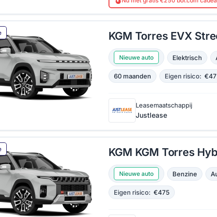
Nu met gratis €250 bol.com cade
e
KGM Torres EVX Stre
Elektrisch
Nieuwe auto
60 maanden
Eigen risico:
€47
Leasemaatschappij
Justlease
e
KGM KGM Torres Hyb
Benzine
A
Nieuwe auto
Eigen risico:
€475