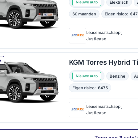
Elektrisch
Nieuwe auto
60 maanden
Eigen risico:
€47
Leasemaatschappij
Justlease
e
KGM Torres Hybrid T
Benzine
A
Nieuwe auto
Eigen risico:
€475
Leasemaatschappij
Justlease
Toon nog
3
auto'