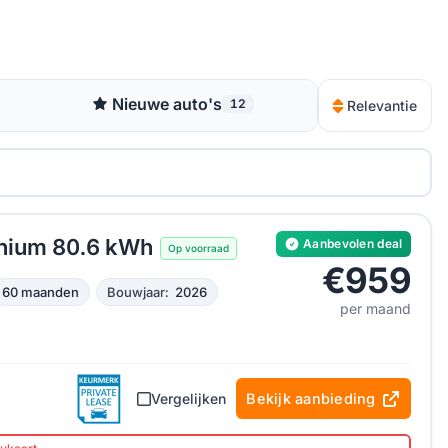
Nieuwe auto's
12
Relevantie
nium 80.6 kWh
Aanbevolen deal
Op voorraad
€959
60 maanden
Bouwjaar:
2026
per maand
Vergelijken
Bekijk aanbieding