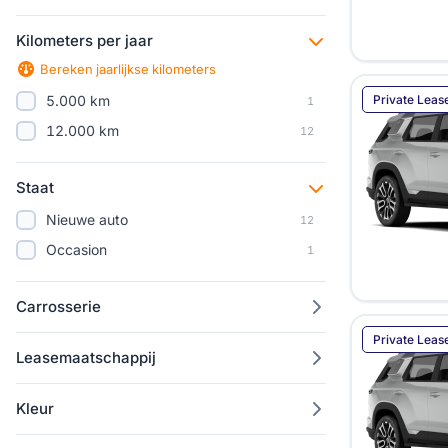
Hyundai
517
Kilometers per jaar
Jaecoo
60
Bereken jaarlijkse kilometers
Jeep
146
Private Leas
5.000 km
1
Kia
644
12.000 km
12
Lancia
29
Land Rover
6
Staat
Leapmotor
98
Nieuwe auto
12
Lexus
42
Occasion
1
Lynk & Co
61
Maxus
4
Carrosserie
Mazda
91
Private Leas
Mercedes-Benz
199
Leasemaatschappij
MG
116
Microlino
1
Kleur
MINI
85