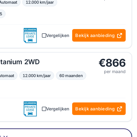
Automaat
12.000 km/jaar
5
Vergelijken
Bekijk aanbieding
€866
itanium 2WD
per maand
utomaat
12.000 km/jaar
60 maanden
Vergelijken
Bekijk aanbieding
s