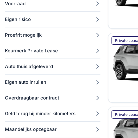
Voorraad
Mitsubishi
73
NIO
5
Eigen risico
Nissan
123
Omoda
34
Proefrit mogelijk
Private Leas
Opel
676
Keurmerk Private Lease
Peugeot
1021
Polestar
25
Auto thuis afgeleverd
Porsche
1
Range Rover
12
Eigen auto inruilen
Renault
281
Seat
Overdraagbaar contract
1118
Skoda
2277
Geld terug bij minder kilometers
Private Leas
Smart
16
Subaru
14
Maandelijks opzegbaar
Suzuki
112