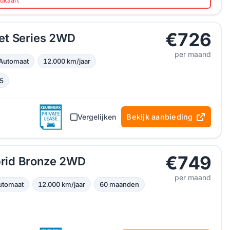
aukaart
€726
et Series 2WD
per maand
Automaat
12.000 km/jaar
5
Vergelijken
Bekijk aanbieding
€749
rid Bronze 2WD
per maand
utomaat
12.000 km/jaar
60 maanden