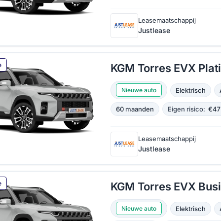
Leasemaatschappij
Justlease
e
KGM Torres EVX Pla
Elektrisch
Nieuwe auto
60 maanden
Eigen risico:
€47
Leasemaatschappij
Justlease
e
KGM Torres EVX Bus
Elektrisch
Nieuwe auto