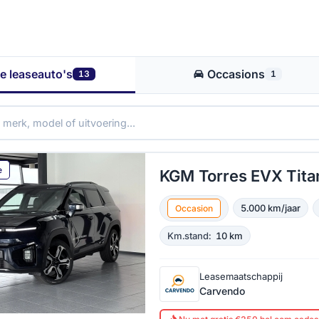
le leaseauto's
Occasions
13
1
e
KGM Torres EVX Tita
5.000 km/jaar
Occasion
Km.stand:
10 km
Leasemaatschappij
Carvendo