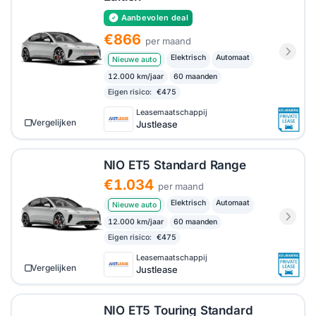
Aanbevolen deal
€866
per maand
Elektrisch
Automaat
Nieuwe auto
12.000 km/jaar
60 maanden
Eigen risico:
€475
Leasemaatschappij
Vergelijken
Justlease
NIO ET5 Standard Range
€1.034
per maand
Elektrisch
Automaat
Nieuwe auto
12.000 km/jaar
60 maanden
Eigen risico:
€475
Leasemaatschappij
Vergelijken
Justlease
NIO ET5 Touring Standard