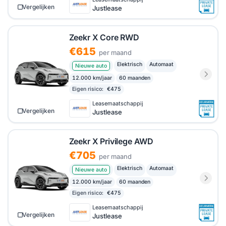
Vergelijken
Justlease
Zeekr X Core RWD
€615
per maand
Elektrisch
Automaat
Nieuwe auto
12.000 km/jaar
60 maanden
Eigen risico:
€475
Leasemaatschappij
Vergelijken
Justlease
Zeekr X Privilege AWD
€705
per maand
Elektrisch
Automaat
Nieuwe auto
12.000 km/jaar
60 maanden
Eigen risico:
€475
Leasemaatschappij
Vergelijken
Justlease