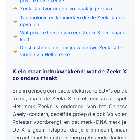
private lease keuze
Zeekr X uitvoeringen: zo maak je je keuze
Technologie en kenmerken die de Zeekr X doet
opvallen
Wat private leasen van een Zeekr X per maand
kost
De slimste manier om jouw nieuwe Zeekr X te
vinden via HelloLease
Klein maar indrukwekkend: wat de Zeekr X
zo anders maakt
Er zijn genoeg compacte elektrische SUV's op de
markt, maar de Zeekr X speelt een ander spel.
Het merk Zeekr is onderdeel van het Chinese
Geely-concern, dezelfde groep die ook Volvo en
Polestar voortbrengt, en dat merk-DNA merk je.
De X is geen instapper die je erbij neemt, maar
een auto met karakter: scherp getekende flanken,