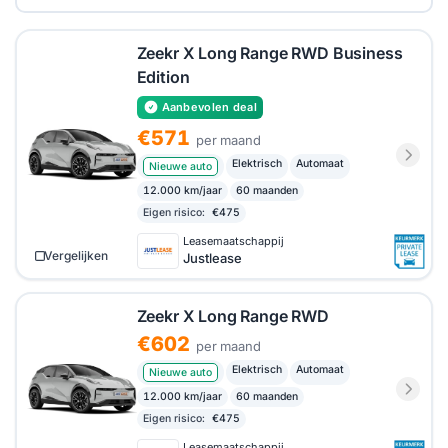
daarvoor terecht op HelloLease.
Zeekr X Long Range RWD Business
Edition
Aanbevolen deal
€571
per maand
Elektrisch
Automaat
Nieuwe auto
12.000 km/jaar
60 maanden
Eigen risico:
€475
Leasemaatschappij
Vergelijken
Justlease
Zeekr X Long Range RWD
€602
per maand
Elektrisch
Automaat
Nieuwe auto
12.000 km/jaar
60 maanden
Eigen risico:
€475
Leasemaatschappij