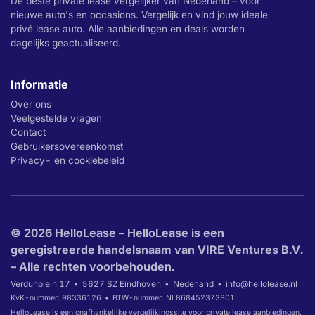
De beste private lease vergelijker van Nederland – voor
nieuwe auto's en occasions. Vergelijk en vind jouw ideale
privé lease auto. Alle aanbiedingen en deals worden
dagelijks geactualiseerd.
Informatie
Over ons
Veelgestelde vragen
Contact
Gebruikersovereenkomst
Privacy- en cookiebeleid
© 2026 HelloLease – HelloLease is een
geregistreerde handelsnaam van VIRE Ventures B.V.
– Alle rechten voorbehouden.
Verdunplein 17
5627 SZ Eindhoven
Nederland
info@hellolease.nl
KvK-nummer: 98336126
BTW-nummer: NL868452373B01
HelloLease is een onafhankelijke vergelijkingssite voor private lease aanbiedingen.