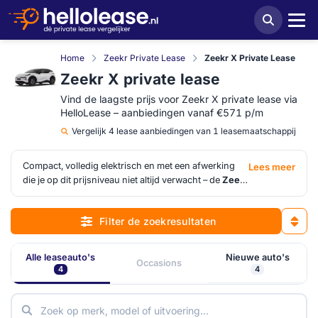
Home
Zeekr Private Lease
Zeekr X Private Lease
Zeekr X private lease
Vind de laagste prijs voor Zeekr X private lease via
HelloLease – aanbiedingen vanaf €571 p/m
Vergelijk
4 lease aanbiedingen van 1 leasemaatschappij
Compact, volledig elektrisch en met een afwerking
Lees meer
die je op dit prijsniveau niet altijd verwacht – de
Zeekr
X
is Geely's antwoord op de vraag of een Chinese EV
in het B-SUV-segment daadwerkelijk premium kan
Filter de zoekresultaten
aanvoelen. Het interieur is verzorgd, de
rijassistentiesystemen zijn uitgebreid en de
buitenproporties zijn aangenamer dan veel
Alle leaseauto's
Nieuwe auto's
Occasions
concurrenten in dezelfde klasse.
Zeekr X private
4
4
lease
spreekt rijders aan die een compacte
elektrische SUV willen zonder te landen in het
budgetsegment. Wie de tarieven wil vergelijken, kan