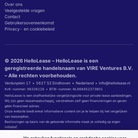
Over ons
Veelgestelde vragen
Contact
Gebruikersovereenkomst
Privacy- en cookiebeleid
© 2026 HelloLease – HelloLease is een
geregistreerde handelsnaam van VIRE Ventures B.V.
– Alle rechten voorbehouden.
Verdunplein 17
5627 SZ Eindhoven
Nederland
info@hellolease.nl
KvK-nummer: 98336126
BTW-nummer: NL868452373B01
HelloLease is een onafhankelijke vergelijkingssite voor private lease aanbiedingen.
Wij zijn geen leasemaatschappij, verstrekken zelf geen financieringen en geven
géén financieel advies.
Onze website biedt enkel informatieve content om je te helpen bij het vergelijken
van leaseopties.
Beslissingen op basis van de getoonde informatie maak je volledig op eigen
initiatief.
Wanneer je via links op onze website overgaat tot het afsluiten van een
leaseovereenkomst, ontvangen wij daarvoor mogelijk een commissie.