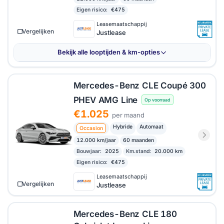
Eigen risico:
€475
Leasemaatschappij
Vergelijken
Justlease
Bekijk alle looptijden & km-opties
Mercedes-Benz CLE Coupé 300
PHEV AMG Line
Op voorraad
€1.025
per maand
Hybride
Automaat
Occasion
12.000 km/jaar
60 maanden
Bouwjaar:
2025
Km.stand:
20.000 km
Eigen risico:
€475
Leasemaatschappij
Vergelijken
Justlease
Mercedes-Benz CLE 180