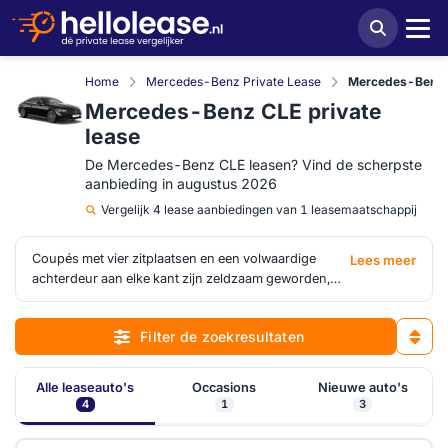
Home
Mercedes-Benz Private Lease
Mercedes-Benz C
Mercedes-Benz CLE private
lease
De Mercedes-Benz CLE leasen? Vind de scherpste
aanbieding in augustus 2026
Vergelijk
4 lease aanbiedingen van 1 leasemaatschappij
Coupés met vier zitplaatsen en een volwaardige
Lees meer
achterdeur aan elke kant zijn zeldzaam geworden,
maar de
Mercedes-Benz CLE
houdt dat concept
levend als opvolger van zowel de C-Klasse Coupé
Filter de zoekresultaten
als de E-Klasse Coupé. Door die twee modellen
samen te voegen ontstond een auto met gunstigere
proporties: een langere wielbasis, meer beenruimte
Alle leaseauto's
Occasions
Nieuwe auto's
achterin en een daklijn die strak is zonder de
4
1
3
achterzitplaatsen te vergeten. Het interieur draagt de
herkenbare Mercedes-signatuur van de recente