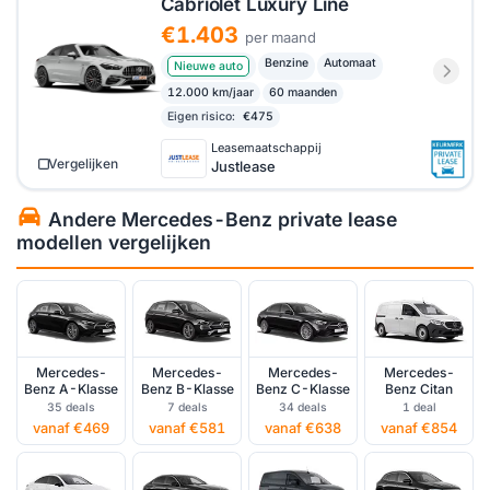
Cabriolet Luxury Line
€1.403
per maand
Benzine
Automaat
Nieuwe auto
12.000 km/jaar
60 maanden
Eigen risico:
€475
Leasemaatschappij
Vergelijken
Justlease
Andere Mercedes-Benz private lease
modellen vergelijken
Mercedes-
Mercedes-
Mercedes-
Mercedes-
Benz A-Klasse
Benz B-Klasse
Benz C-Klasse
Benz Citan
35 deals
7 deals
34 deals
1 deal
vanaf €469
vanaf €581
vanaf €638
vanaf €854