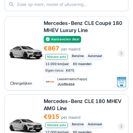
generaties: grote schermen, goed afgewerkt en
prettig in dagelijks gebruik. Wie
Mercedes-Benz
CLE private lease
wil vergelijken, vindt bij HelloLease
de actuele tarieven van de beschikbare aanbieders
Mercedes-Benz CLE Coupé 180
op één website.
MHEV Luxury Line
Aanbevolen deal
€867
per maand
Benzine
Automaat
Nieuwe auto
12.000 km/jaar
60 maanden
Eigen risico:
€475
Leasemaatschappij
Vergelijken
Justlease
Mercedes-Benz CLE 180 MHEV
AMG Line
€915
per maand
Benzine
Automaat
Nieuwe auto
12.000 km/jaar
60 maanden