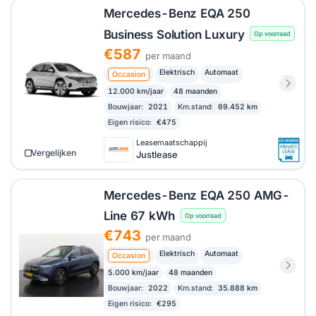
Mercedes-Benz EQA 250
Business Solution Luxury
Op voorraad
€587
per maand
Elektrisch
Automaat
Occasion
12.000 km/jaar
48 maanden
Bouwjaar:
2021
Km.stand:
69.452 km
Eigen risico:
€475
Leasemaatschappij
Vergelijken
Justlease
Mercedes-Benz EQA 250 AMG-
Line 67 kWh
Op voorraad
€743
per maand
Elektrisch
Automaat
Occasion
5.000 km/jaar
48 maanden
Bouwjaar:
2022
Km.stand:
35.888 km
Eigen risico:
€295