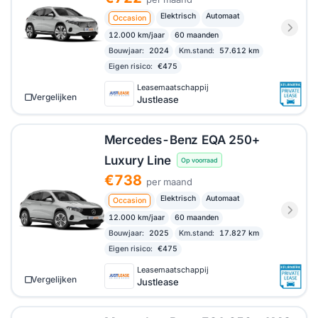
Elektrisch
Automaat
Occasion
12.000 km/jaar
60 maanden
Bouwjaar:
2024
Km.stand:
57.612 km
Eigen risico:
€475
Leasemaatschappij
Vergelijken
Justlease
Mercedes-Benz EQA 250+
Luxury Line
Op voorraad
€738
per maand
Elektrisch
Automaat
Occasion
12.000 km/jaar
60 maanden
Bouwjaar:
2025
Km.stand:
17.827 km
Eigen risico:
€475
Leasemaatschappij
Vergelijken
Justlease