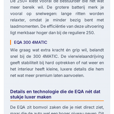
De 250+ kiest vooral de bestuurder die nét wat
meer bereik wil. De grotere batterij merk je
vooral op snelwegen: lange ritten worden
relaxter, omdat je minder bezig bent met
laadmomenten. De efficiëntie van deze uitvoering
ligt merkbaar hoger dan bij de reguliere 250.
EQA 300 4MATIC
Wie graag wat extra kracht én grip wil, belandt
snel bij de 300 4MATIC. De vierwielaandrijving
geeft stabiliteit bij hard optrekken of nat weer en
het interieur heeft kleine, luxere details die hem
net wat meer premium laten aanvoelen.
Details en technologie die de EQA nét dat
stukje luxer maken
De EQA zit bomvol zaken die je niet direct ziet,
maar die de auto wel een hoger niveau geven. Dit