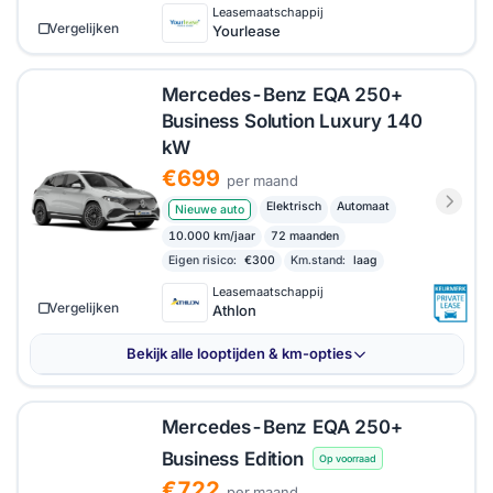
Leasemaatschappij
Vergelijken
Yourlease
Mercedes-Benz EQA 250+
Business Solution Luxury 140
kW
€699
per maand
Elektrisch
Automaat
Nieuwe auto
10.000 km/jaar
72 maanden
Eigen risico:
€300
Km.stand:
laag
Leasemaatschappij
Vergelijken
Athlon
Bekijk alle looptijden & km-opties
Mercedes-Benz EQA 250+
Business Edition
Op voorraad
€722
per maand