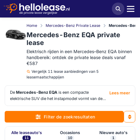
Home
Mercedes-Benz Private Lease
Mercedes-Benz E
Mercedes-Benz EQA private
lease
Elektrisch rijden in een Mercedes–Benz EQA binnen
handbereik: ontdek de private lease deals vanaf
€587
Vergelijk
11 lease aanbiedingen van 5
leasemaatschappijen
De
Mercedes-Benz EQA
is een compacte
Lees meer
elektrische SUV die het instapmodel vormt van de
EQ-lijn, zonder dat hij zich daarnaar gedraagt. Het
sterlogo op de grille zet de toon: het interieur is
Filter de zoekresultaten
afgewerkt met de nauwkeurigheid die je van het merk
mag verwachten, en het MBUX-systeem is een van
de meest volwassen displays in zijn klasse. Met een
Alle leaseauto's
Occasions
Nieuwe auto's
actieradius richting de 450 kilometer is hij bruikbaar
11
10
1