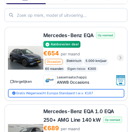
voor meer dan alleen stedelijk gebruik.
Mercedes-
Benz EQA private lease
aanbiedingen vergelijken
geeft je snel inzicht in welk deal past bij jouw situatie.
Mercedes-Benz EQA
Op voorraad
Aanbevolen deal
€654
per maand
Elektrisch
5.000 km/jaar
Occasion
60 maanden
Eigen risico:
€300
Leasemaatschappij
Vergelijken
ANWB Occasions
Gratis Wegenwacht Europa Standaard t.w.v. €167
Mercedes-Benz EQA 1.0 EQA
250+ AMG Line 140 kW
Op voorraad
€689
per maand