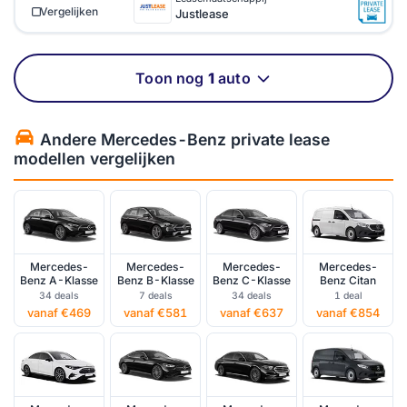
Vergelijken
Justlease
Toon nog
1
auto
Andere Mercedes-Benz private lease
modellen vergelijken
Mercedes-
Mercedes-
Mercedes-
Mercedes-
Benz A-Klasse
Benz B-Klasse
Benz C-Klasse
Benz Citan
34 deals
7 deals
34 deals
1 deal
vanaf €469
vanaf €581
vanaf €637
vanaf €854