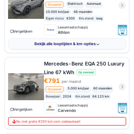
Elektrisch
Automaat
Occasion
10.000 km/jaar
48 maanden
Eigen risico:
€300
Km.stand:
laag
Leasemaatschappij
Vergelijken
Athlon
Bekijk alle looptijden & km-opties
Mercedes-Benz EQA 250 Luxury
Line 67 kWh
Op voorraad
€791
per maand
5.000 km/jaar
60 maanden
Occasion
Bouwjaar:
2024
Km.stand:
64.123 km
Leasemaatschappij
Vergelijken
Carvendo
Nu met gratis €250 bol.com cadeaukaart