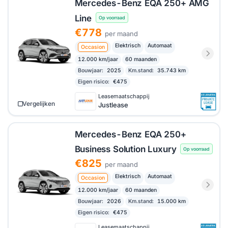
Mercedes-Benz EQA 250+ AMG
Line
Op voorraad
€778
per maand
Elektrisch
Automaat
Occasion
12.000 km/jaar
60 maanden
Bouwjaar:
2025
Km.stand:
35.743 km
Eigen risico:
€475
Leasemaatschappij
Vergelijken
Justlease
Mercedes-Benz EQA 250+
Business Solution Luxury
Op voorraad
€825
per maand
Elektrisch
Automaat
Occasion
12.000 km/jaar
60 maanden
Bouwjaar:
2026
Km.stand:
15.000 km
Eigen risico:
€475
Leasemaatschappij