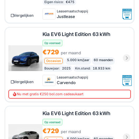
Eigen risico:
€475
Leasemaatschappij
Vergelijken
Justlease
Kia EV6 Light Edition 63 kWh
Op voorraad
€729
per maand
5.000 km/jaar
60 maanden
Occasion
Bouwjaar:
2025
Km.stand:
18.933 km
Leasemaatschappij
Vergelijken
Carvendo
Nu met gratis €250 bol.com cadeaukaart
Kia EV6 Light Edition 63 kWh
Op voorraad
€729
per maand
5.000 km/jaar
60 maanden