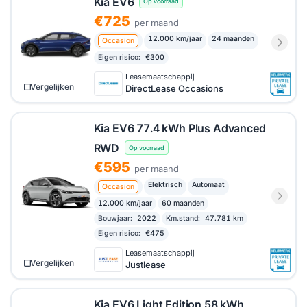
Kia EV6
Op voorraad
€725
per maand
12.000 km/jaar
24 maanden
Occasion
Eigen risico:
€300
Leasemaatschappij
Vergelijken
DirectLease Occasions
Kia EV6 77.4 kWh Plus Advanced
RWD
Op voorraad
€595
per maand
Elektrisch
Automaat
Occasion
12.000 km/jaar
60 maanden
Bouwjaar:
2022
Km.stand:
47.781 km
Eigen risico:
€475
Leasemaatschappij
Vergelijken
Justlease
Kia EV6 Light Edition 58 kWh