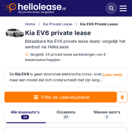
Home
Kia Private Lease
Kia EV6 Private Lease
Kia EV6 private lease
Betaalbare Kia EV6 private lease deals: vergelijk het
aanbod via HelloLease
Vergelijk
34 private lease aanbiedingen van 6
leasemaatschappijen
De
Kia EV6
is geen doorsnee elektrische cross-over,
Lees meer
maar een model dat zich onderscheidt met zijn lange
wielbasis, krachtige proporties en opvallend
volwassen wegligging. Hij voelt ruim en modern,
Filter de zoekresultaten
zonder afstandelijk te worden in het dagelijks
gebruik. Bij
Kia EV6 private lease
kunnen de
verschillen flink oplopen, juist door variaties in
Alle leaseauto's
Occasions
Nieuwe auto's
aandrijving, batterijversie en uitrustingsniveau. Op
34
27
7
HelloLease zie je snel welke aanbieding niet alleen
scherp geprijsd is, maar ook inhoudelijk het beste