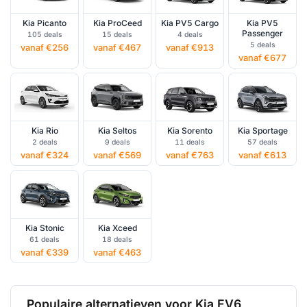
Kia Picanto
Kia ProCeed
Kia PV5 Cargo
Kia PV5
Passenger
105 deals
15 deals
4 deals
5 deals
vanaf €256
vanaf €467
vanaf €913
vanaf €677
Kia Rio
Kia Seltos
Kia Sorento
Kia Sportage
2 deals
9 deals
11 deals
57 deals
vanaf €324
vanaf €569
vanaf €763
vanaf €613
Kia Stonic
Kia Xceed
61 deals
18 deals
vanaf €339
vanaf €463
Populaire alternatieven voor Kia EV6