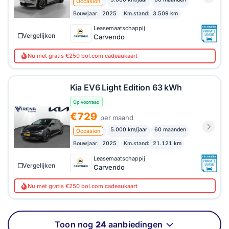
Occasion
Bouwjaar:
2025
Km.stand:
3.509 km
Leasemaatschappij
Vergelijken
Carvendo
Nu met gratis €250 bol.com cadeaukaart
Kia EV6 Light Edition 63 kWh
Op voorraad
€729
per maand
5.000 km/jaar
60 maanden
Occasion
Bouwjaar:
2025
Km.stand:
21.121 km
Leasemaatschappij
Vergelijken
Carvendo
Nu met gratis €250 bol.com cadeaukaart
Toon nog
24
aanbiedingen