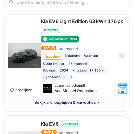
aansluit op jouw wensen.
Kia EV6 Light Edition 63 kWh 170 pk
Op voorraad
Aanbevolen deal
€684
per maand
Elektrisch
Automaat
Occasion
5.000 km/jaar
36 maanden
Bouwjaar:
2024
Km.stand:
17.135 km
Eigen risico:
€300
Leasemaatschappij
Vergelijken
Van Mossel Occasions
Bekijk alle looptijden & km-opties
Kia EV6
Op voorraad
€579
per maand