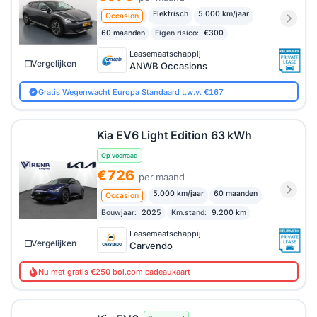
Elektrisch
5.000 km/jaar
Occasion
60 maanden
Eigen risico:
€300
Leasemaatschappij
Vergelijken
ANWB Occasions
Gratis Wegenwacht Europa Standaard t.w.v. €167
Kia EV6 Light Edition 63 kWh
Op voorraad
€726
per maand
5.000 km/jaar
60 maanden
Occasion
Bouwjaar:
2025
Km.stand:
9.200 km
Leasemaatschappij
Vergelijken
Carvendo
Nu met gratis €250 bol.com cadeaukaart