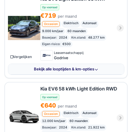
Op voorraad
€719
per maand
Elektrisch
Automaat
Occasion
9.000 km/jaar
60 maanden
Bouwjaar:
2024
Km.stand:
48.277 km
Eigen risico:
€500
Leasemaatschappij
Vergelijken
Godrive
Bekijk alle looptijden & km-opties
Kia EV6 58 kWh Light Edition RWD
Op voorraad
€640
per maand
Elektrisch
Automaat
Occasion
12.000 km/jaar
60 maanden
Bouwjaar:
2024
Km.stand:
21.922 km