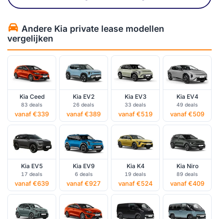
Andere Kia private lease modellen
vergelijken
Kia Ceed
Kia EV2
Kia EV3
Kia EV4
83 deals
26 deals
33 deals
49 deals
vanaf €339
vanaf €389
vanaf €519
vanaf €509
Kia EV5
Kia EV9
Kia K4
Kia Niro
17 deals
6 deals
19 deals
89 deals
vanaf €639
vanaf €927
vanaf €524
vanaf €409