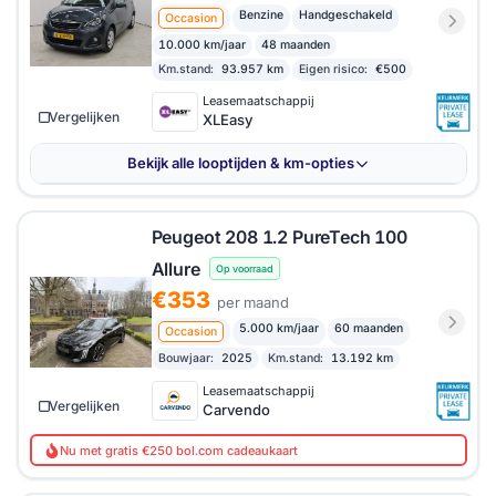
Benzine
Handgeschakeld
Occasion
10.000 km/jaar
48 maanden
Km.stand:
93.957 km
Eigen risico:
€500
Leasemaatschappij
Vergelijken
XLEasy
Bekijk alle looptijden & km-opties
Peugeot 208 1.2 PureTech 100
Allure
Op voorraad
€353
per maand
5.000 km/jaar
60 maanden
Occasion
Bouwjaar:
2025
Km.stand:
13.192 km
Leasemaatschappij
Vergelijken
Carvendo
Nu met gratis €250 bol.com cadeaukaart