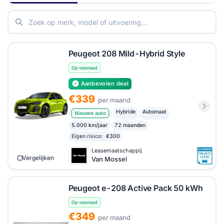
Peugeot 208 Mild-Hybrid Style
Op voorraad
Aanbevolen deal
€339
per maand
Hybride
Automaat
Nieuwe auto
5.000 km/jaar
72 maanden
Eigen risico:
€300
Leasemaatschappij
Vergelijken
Van Mossel
Peugeot e-208 Active Pack 50 kWh
Op voorraad
€349
per maand