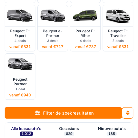
Peugeot E-
Peugeot e-
Peugeot E-
Peugeot E-
Expert
Partner
Rifter
Traveller
4 deals
3 deals
4 deals
3 deals
vanaf €831
vanaf €717
vanaf €737
vanaf €831
Peugeot
Partner
1 deal
vanaf €940
Filter de zoekresultaten
Alle leaseauto's
Occasions
Nieuwe auto's
1.012
829
185