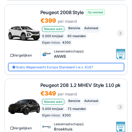
Peugeot 2008 Style
Op voorraad
€399
per maand
Benzine
Automaat
Nieuwe auto
5.000 km/jaar
60 maanden
Eigen risico:
€300
Leasemaatschappij
Vergelijken
ANWB
Gratis Wegenwacht Europa Standaard t.w.v. €167
Peugeot 208 1.2 MHEV Style 110 pk
€349
per maand
Benzine
Automaat
Nieuwe auto
5.000 km/jaar
72 maanden
Eigen risico:
€300
Leasemaatschappij
Vergelijken
Broekhuis