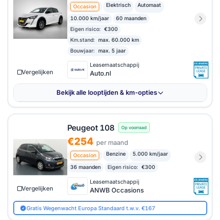
Elektrisch
Automaat
Occasion
10.000 km/jaar
60 maanden
Eigen risico:
€300
Km.stand:
max. 60.000 km
Bouwjaar:
max. 5 jaar
Leasemaatschappij
Vergelijken
Auto.nl
Bekijk alle looptijden & km-opties
Peugeot 108
Op voorraad
€254
per maand
Benzine
5.000 km/jaar
Occasion
36 maanden
Eigen risico:
€300
Leasemaatschappij
Vergelijken
ANWB Occasions
Gratis Wegenwacht Europa Standaard t.w.v. €167