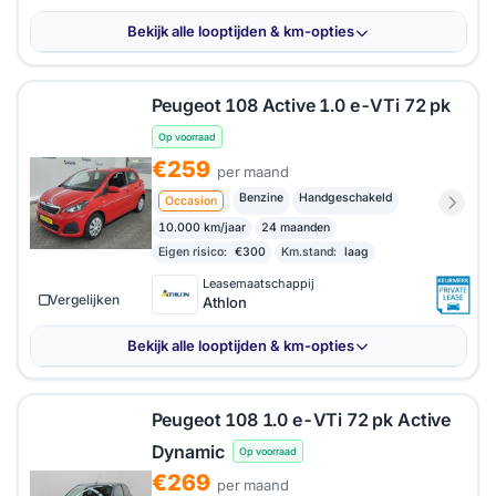
Bekijk alle looptijden & km-opties
Peugeot 108 Active 1.0 e-VTi 72 pk
Op voorraad
€259
per maand
Benzine
Handgeschakeld
Occasion
10.000 km/jaar
24 maanden
Eigen risico:
€300
Km.stand:
laag
Leasemaatschappij
Vergelijken
Athlon
Bekijk alle looptijden & km-opties
Peugeot 108 1.0 e-VTi 72 pk Active
Dynamic
Op voorraad
€269
per maand