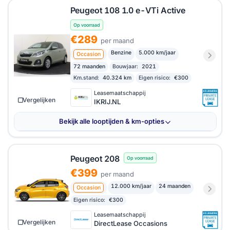
Peugeot 108 1.0 e-VTi Active
Op voorraad
€289
per maand
Benzine
5.000 km/jaar
Occasion
72 maanden
Bouwjaar:
2021
Km.stand:
40.324 km
Eigen risico:
€300
Leasemaatschappij
Vergelijken
IKRIJ.NL
Bekijk alle looptijden & km-opties
Peugeot 208
Op voorraad
€399
per maand
12.000 km/jaar
24 maanden
Occasion
Eigen risico:
€300
Leasemaatschappij
Vergelijken
DirectLease Occasions