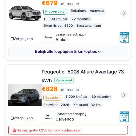
€679
per maand
Elektrisch
Automaat
Nieuwe auto
10.000 km/jaar
72 maanden
Eigen risico:
€300
Km.stand:
laag
Leasemaatschappij
Vergelijken
Athlon
Bekijk alle looptijden & km-opties
Peugeot e-5008 Allure Avantage 73
kWh
Op voorraad
€828
per maand
5.000 km/jaar
60 maanden
Occasion
Bouwjaar:
2026
Km.stand:
32 km
Leasemaatschappij
Vergelijken
Carvendo
Nu met gratis €250 bol.com cadeaukaart