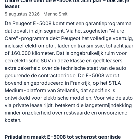
Allure Care dekt de E-5008 tot acht jaar – ook als je
leaset
5 augustus 2026
· Menno Smit
De Peugeot E-5008 komt met een garantieprogramma
dat opvalt in zijn segment. Via het zogeheten "Allure
Care"-programma dekt Peugeot het volledige voertuig,
inclusief elektromotor, lader en transmissie, tot acht jaar
of 160.000 kilometer. Dat is ongebruikelijk ruim voor
een elektrische SUV in deze klasse en geeft leasers
extra zekerheid over de technische staat van de auto
gedurende de contractperiode. De E-5008 wordt
bovendien geproduceerd in Frankrijk, op het STLA
Medium-platform van Stellantis, dat specifiek is
ontwikkeld voor elektrische modellen. Voor wie de auto
via private lease rijdt, betekent die langetermijndekking
minder onzekerheid over restwaarde en onvoorziene
kosten.
Prijsdaling maakt E-5008 tot scherpst geprijsde