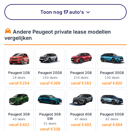
Toon nog
17
auto's
Andere Peugeot private lease modellen
vergelijken
Peugeot 108
Peugeot 2008
Peugeot 208
Peugeot 3008
18 deals
150 deals
210 deals
130 deals
vanaf €254
vanaf €369
vanaf €283
vanaf €400
Peugeot 308
Peugeot 308
Peugeot 408
Peugeot 5008
SW
43 deals
47 deals
82 deals
51 deals
vanaf €402
vanaf €493
vanaf €494
vanaf €338