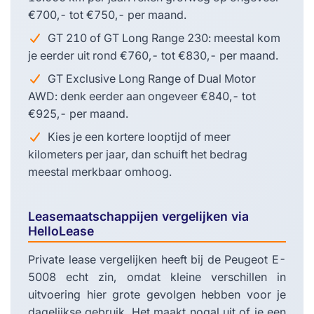
€700,- tot €750,- per maand.
GT 210 of GT Long Range 230: meestal kom
je eerder uit rond €760,- tot €830,- per maand.
GT Exclusive Long Range of Dual Motor
AWD: denk eerder aan ongeveer €840,- tot
€925,- per maand.
Kies je een kortere looptijd of meer
kilometers per jaar, dan schuift het bedrag
meestal merkbaar omhoog.
Leasemaatschappijen vergelijken via
HelloLease
Private lease vergelijken heeft bij de Peugeot E-
5008 echt zin, omdat kleine verschillen in
uitvoering hier grote gevolgen hebben voor je
dagelijkse gebruik. Het maakt nogal uit of je een