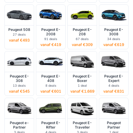
Peugeot 508
Peugeot E-
Peugeot E-
Peugeot E-
2008
208
3008
27 deals
91 deals
67 deals
34 deals
vanaf €493
vanaf €419
vanaf €309
vanaf €619
Peugeot E-
Peugeot E-
Peugeot E-
Peugeot E-
308
408
Boxer
Expert
13 deals
8 deals
1 deal
4 deals
vanaf €545
vanaf €601
vanaf €1.669
vanaf €831
Peugeot e-
Peugeot E-
Peugeot E-
Peugeot
Partner
Rifter
Traveller
Partner
3 deals
4 deals
3 deals
1 deal