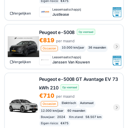
Eigen risico:
€475
Leasemaatschappij
Vergelijken
Justlease
Peugeot e-5008
Op voorraad
€819
per maand
10.000 km/jaar
36 maanden
Occasion
Leasemaatschappij
Janssen Van Kouwen
Vergelijken
Peugeot e-5008 GT Avantage EV 73
kWh 210
Op voorraad
€710
per maand
Elektrisch
Automaat
Occasion
12.000 km/jaar
60 maanden
Bouwjaar:
2024
Km.stand:
58.507 km
Eigen risico:
€475