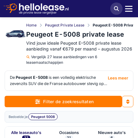
Home
Peugeot Private Lease
Peugeot E-5008 Private
Peugeot E-5008 private lease
Vind jouw ideale Peugeot E–5008 private lease
aanbieding vanaf €679 per maand – augustus 2026
Vergelijk
27 lease aanbiedingen van 6
leasemaatschappijen
De
Peugeot E-5008
is een volledig elektrische
Lees meer
zevenzits SUV die de Franse autobouwer stevig op
de kaart zet in het middensegment. Geen
compromissen op ruimte, geen concessies aan
Filter de zoekresultaten
rijervaring – dit is een gezinsauto die serieus
genomen wil worden. Het drierij-interieur, het
panoramische scherm en een actieradius tot ruim
Bedoelde je:
Peugeot 5008
500 kilometer maken hem tot een van de meest
complete EV-keuzes in zijn klasse. Wil je weten wat
Alle leaseauto's
Occasions
Nieuwe auto's
E-5008 private lease jou kost? Vergelijk hiernaast de
27
21
6