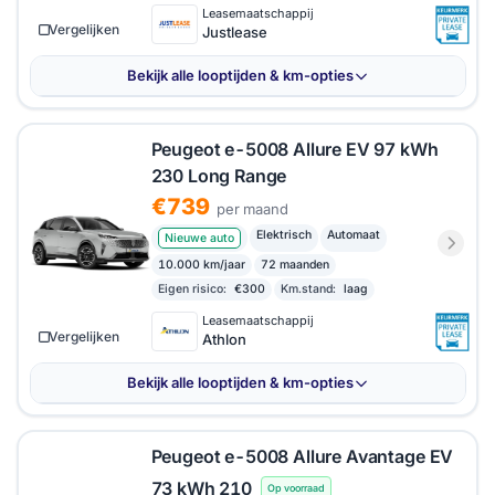
Leasemaatschappij
Vergelijken
Justlease
Bekijk alle looptijden & km-opties
Peugeot e-5008 Allure EV 97 kWh
230 Long Range
€739
per maand
Elektrisch
Automaat
Nieuwe auto
10.000 km/jaar
72 maanden
Eigen risico:
€300
Km.stand:
laag
Leasemaatschappij
Vergelijken
Athlon
Bekijk alle looptijden & km-opties
Peugeot e-5008 Allure Avantage EV
73 kWh 210
Op voorraad