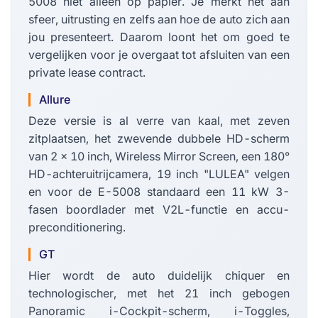
5008 niet alleen op papier. Je merkt het aan
sfeer, uitrusting en zelfs aan hoe de auto zich aan
jou presenteert. Daarom loont het om goed te
vergelijken voor je overgaat tot afsluiten van een
private lease contract.
Allure
Deze versie is al verre van kaal, met zeven
zitplaatsen, het zwevende dubbele HD-scherm
van 2 x 10 inch, Wireless Mirror Screen, een 180°
HD-achteruitrijcamera, 19 inch "LULEA" velgen
en voor de E-5008 standaard een 11 kW 3-
fasen boordlader met V2L-functie en accu-
preconditionering.
GT
Hier wordt de auto duidelijk chiquer en
technologischer, met het 21 inch gebogen
Panoramic i-Cockpit-scherm, i-Toggles,