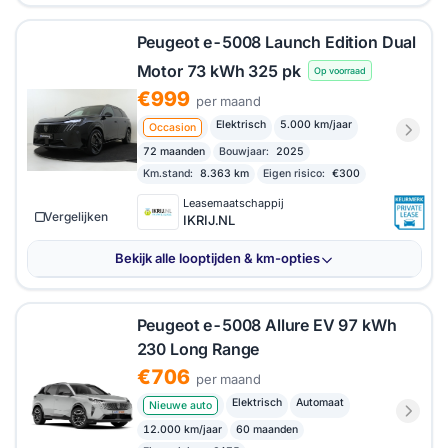
Peugeot e-5008 Launch Edition Dual
Motor 73 kWh 325 pk
Op voorraad
€999
per maand
Elektrisch
5.000 km/jaar
Occasion
72 maanden
Bouwjaar:
2025
Km.stand:
8.363 km
Eigen risico:
€300
Leasemaatschappij
Vergelijken
IKRIJ.NL
Bekijk alle looptijden & km-opties
Peugeot e-5008 Allure EV 97 kWh
230 Long Range
€706
per maand
Elektrisch
Automaat
Nieuwe auto
12.000 km/jaar
60 maanden