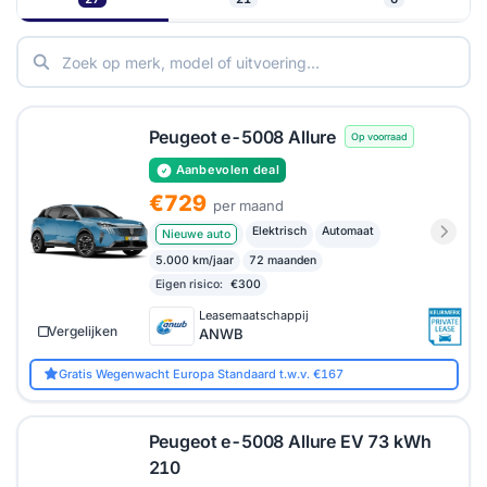
actuele aanbiedingen van verschillende
leasemaatschappijen en ontdek direct welk tarief bij
jouw situatie aansluit.
Peugeot e-5008 Allure
Op voorraad
Aanbevolen deal
€729
per maand
Elektrisch
Automaat
Nieuwe auto
5.000 km/jaar
72 maanden
Eigen risico:
€300
Leasemaatschappij
Vergelijken
ANWB
Gratis Wegenwacht Europa Standaard t.w.v. €167
Peugeot e-5008 Allure EV 73 kWh
210