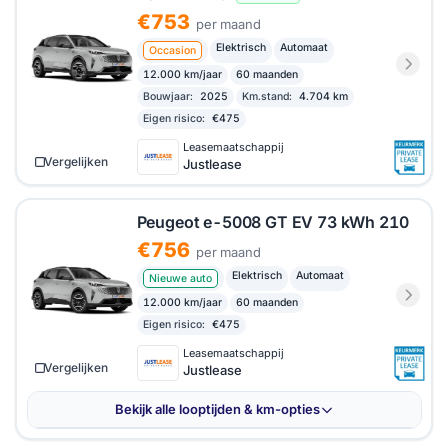
€753
per maand
Elektrisch
Automaat
Occasion
12.000 km/jaar
60 maanden
Bouwjaar:
2025
Km.stand:
4.704 km
Eigen risico:
€475
Leasemaatschappij
Vergelijken
Justlease
Peugeot e-5008 GT EV 73 kWh 210
€756
per maand
Elektrisch
Automaat
Nieuwe auto
12.000 km/jaar
60 maanden
Eigen risico:
€475
Leasemaatschappij
Vergelijken
Justlease
Bekijk alle looptijden & km-opties