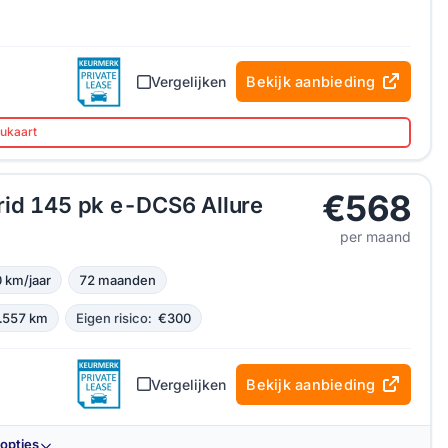
Vergelijken
Bekijk aanbieding
aukaart
€568
rid 145 pk e-DCS6 Allure
per maand
 km/jaar
72 maanden
.557 km
Eigen risico:
€300
Vergelijken
Bekijk aanbieding
-opties