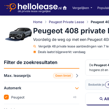
Vergelijken
Populai
Home
Peugeot Private Lease
Peugeot 40
Peugeot 408 private 
Voordelig de weg op met een Peugeot 408 
Vergelijk
48 private lease aanbiedingen van 7 
Deals laatst bijgewerkt:
vandaag
Filter de zoekresultaten
De
Peugeot 
hogere zit en
verschillen va
Max. leaseprijs
Geen limiet
nuances snel 
Bedoelde je:
Automerk
Peugeot
48
Al