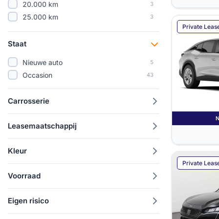
20.000 km
3
25.000 km
3
Private Leas
30.000 km
3
35.000 km
3
Staat
Nieuwe auto
5
Occasion
43
Carrosserie
Leasemaatschappij
Kleur
Private Leas
Voorraad
Eigen risico