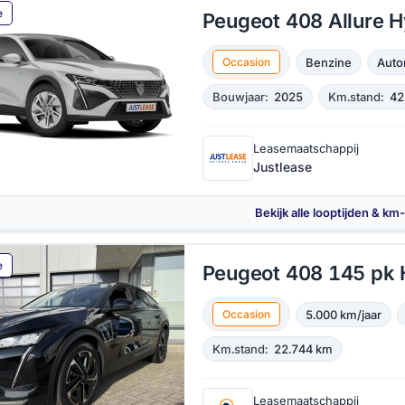
e
Peugeot 408 Allure H
Benzine
Auto
Occasion
Bouwjaar:
2025
Km.stand:
42
Leasemaatschappij
Justlease
Bekijk alle looptijden & km
e
Peugeot 408 145 pk H
5.000 km/jaar
Occasion
Km.stand:
22.744 km
Leasemaatschappij