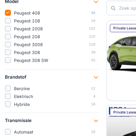
Model
Peugeot 408
48
Peugeot 108
19
Private Leas
Peugeot 2008
152
Peugeot 208
210
Peugeot 3008
128
Peugeot 308
39
Peugeot 308 SW
50
Peugeot 5008
82
Peugeot 508
26
Brandstof
Peugeot E-2008
90
Benzine
12
Peugeot E-208
65
Elektrisch
4
Peugeot E-3008
33
Hybride
16
Peugeot E-308
13
Private Leas
Peugeot E-408
8
Transmissie
Peugeot E-5008
26
Peugeot E-Boxer
1
Automaat
26