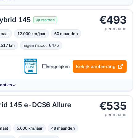
€493
ybrid 145
Op voorraad
per maand
maat
12.000 km/jaar
60 maanden
.517 km
Eigen risico:
€475
Vergelijken
Bekijk aanbieding
-opties
€535
rid 145 e-DCS6 Allure
per maand
maat
5.000 km/jaar
48 maanden