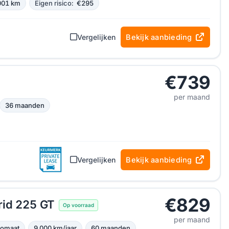
001 km
Eigen risico:
€295
Vergelijken
Bekijk aanbieding
€739
per maand
36 maanden
Vergelijken
Bekijk aanbieding
€829
rid 225 GT
Op voorraad
per maand
tomaat
9.000 km/jaar
60 maanden