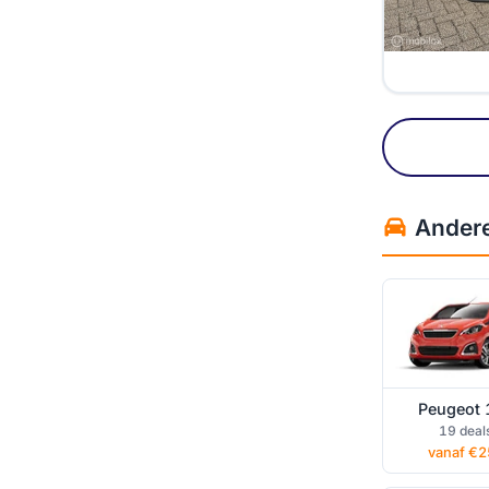
Peugeot 
Andere 
private l
Peugeot 
Peugeot 
19 deal
private l
vanaf €2