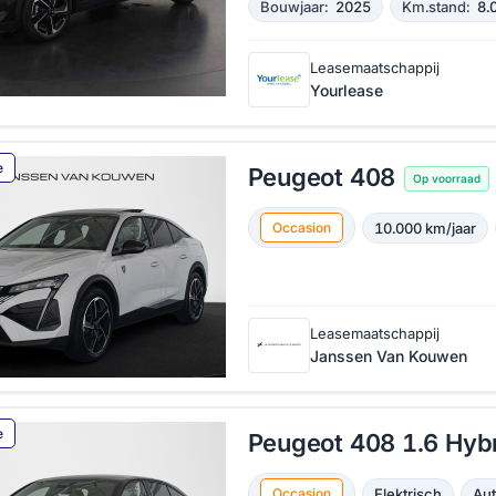
Bouwjaar:
2025
Km.stand:
8.
Leasemaatschappij
Yourlease
e
Peugeot 408
Op voorraad
10.000 km/jaar
Occasion
Leasemaatschappij
Janssen Van Kouwen
e
Peugeot 408 1.6 Hyb
Elektrisch
Au
Occasion