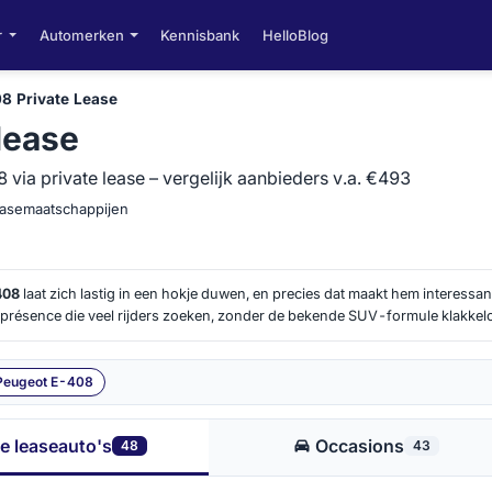
r
Automerken
Kennisbank
HelloBlog
8 Private Lease
lease
via private lease – vergelijk aanbieders v.a. €493
leasemaatschappijen
408
laat zich lastig in een hokje duwen, en precies dat maakt hem interessan
 présence die veel rijders zoeken, zonder de bekende SUV-formule klakkelo
ak verder uiteen dan je vooraf verwacht, zeker als je kijkt naar uitvoering, 
scherp te krijgen, zodat je gerichter kunt beoordelen welke aanbieding jou 
Peugeot E-408
le leaseauto's
Occasions
48
43