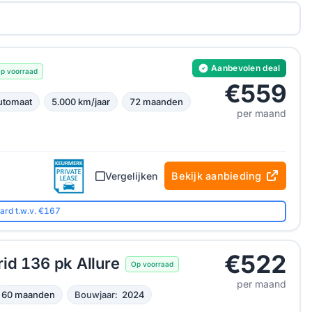
Aanbevolen deal
p voorraad
€559
utomaat
5.000 km/jaar
72 maanden
per maand
Vergelijken
Bekijk aanbieding
ard t.w.v. €167
€522
id 136 pk Allure
Op voorraad
per maand
60 maanden
Bouwjaar:
2024