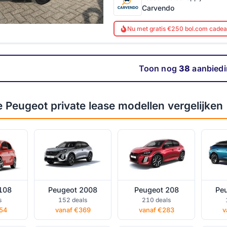
Carvendo
Nu met gratis €250 bol.com cade
Toon nog
38
aanbied
108
Peugeot 2008
Peugeot 208
Pe
Peugeot private lease modellen vergelijken
ease
private lease
private lease
pr
108
Peugeot 2008
Peugeot 208
Pe
5008
Peugeot 508
Peugeot E-2008
Peu
s
152 deals
210 deals
ease
private lease
private lease
pr
54
vanaf €369
vanaf €283
v