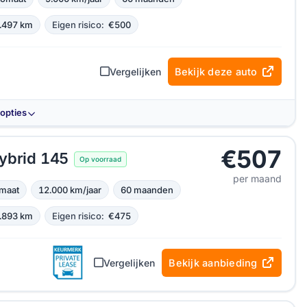
.497 km
Eigen risico:
€500
Vergelijken
Bekijk deze auto
-opties
€507
ybrid 145
Op voorraad
per maand
maat
12.000 km/jaar
60 maanden
.893 km
Eigen risico:
€475
Vergelijken
Bekijk aanbieding