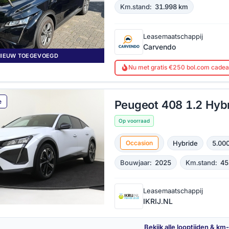
Km.stand:
31.998 km
Leasemaatschappij
Carvendo
NIEUW TOEGEVOEGD
Nu met gratis €250 bol.com cade
e
Peugeot 408 1.2 Hyb
Op voorraad
Hybride
5.000
Occasion
Bouwjaar:
2025
Km.stand:
45
Leasemaatschappij
IKRIJ.NL
Bekijk alle looptijden & km