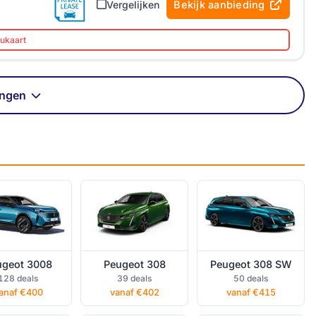
Vergelijken
Bekijk aanbieding
aukaart
ingen
ugeot 3008
Peugeot 308
Peugeot 308 SW
ivate lease
private lease
private lease
ugeot 3008
Peugeot 308
Peugeot 308 SW
geot E-208
Peugeot E-3008
Peugeot E-308
128 deals
39 deals
50 deals
ivate lease
private lease
private lease
anaf €400
vanaf €402
vanaf €415