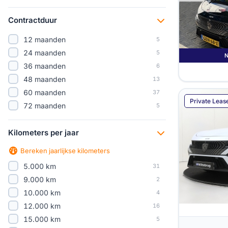
Peugeot E-Expert
4
Peugeot e-Partner
3
Contractduur
Peugeot E-Rifter
4
12 maanden
5
Peugeot E-Traveller
3
24 maanden
5
Peugeot Partner
1
36 maanden
6
48 maanden
13
60 maanden
37
Private Leas
72 maanden
5
Kilometers per jaar
Bereken jaarlijkse kilometers
5.000 km
31
9.000 km
2
10.000 km
4
12.000 km
16
15.000 km
5