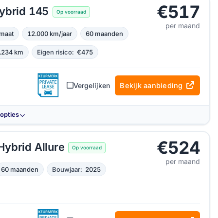
€517
ybrid 145
Op voorraad
per maand
maat
12.000 km/jaar
60 maanden
.234 km
Eigen risico:
€475
Vergelijken
Bekijk aanbieding
-opties
€524
ybrid Allure
Op voorraad
per maand
60 maanden
Bouwjaar:
2025