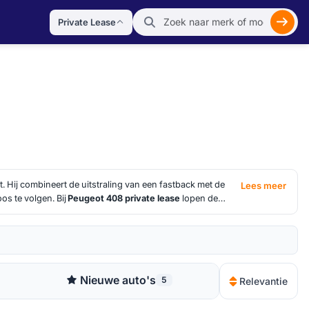
Private Lease
Zoek
t. Hij combineert de uitstraling van een fastback met de
Lees meer
os te volgen. Bij
Peugeot 408 private lease
lopen de
looptijd en inbegrepen opties. HelloLease helpt je om die
overtuigt.
Nieuwe auto's
5
Relevantie