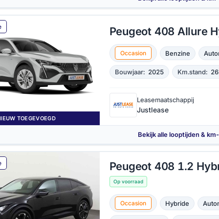
e
Peugeot 408 Allure H
Benzine
Auto
Occasion
Bouwjaar:
2025
Km.stand:
26
Leasemaatschappij
Justlease
NIEUW TOEGEVOEGD
Bekijk alle looptijden & km
e
Peugeot 408 1.2 Hyb
Op voorraad
Hybride
Auto
Occasion