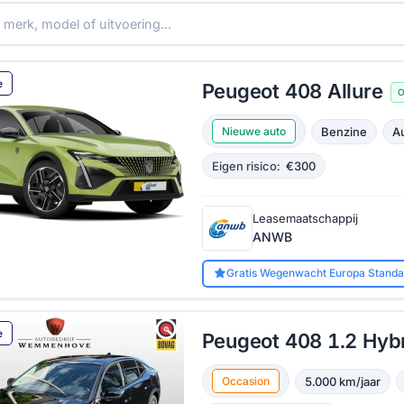
e
Peugeot 408 Allure
O
Benzine
A
Nieuwe auto
Eigen risico:
€300
Leasemaatschappij
ANWB
Gratis Wegenwacht Europa Standa
e
Peugeot 408 1.2 Hybr
5.000 km/jaar
Occasion